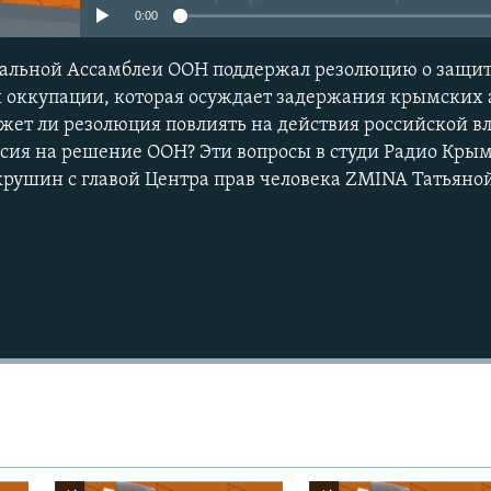
0:00
ральной Ассамблеи ООН поддержал резолюцию о защит
й оккупации, которая осуждает задержания крымских 
ет ли резолюция повлиять на действия российской в
ссия на решение ООН? Эти вопросы в студи Радио Кры
рушин с главой Центра прав человека ZMINA Татьяно