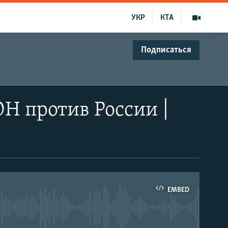
УКР
КТА
Подписаться
Н против России |
EMBED
able