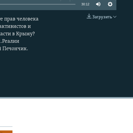
30:12
Загрузить
е прав человека
EMBED
активистов и
ласти в Крыму?
м.Реалии
й Печончик.