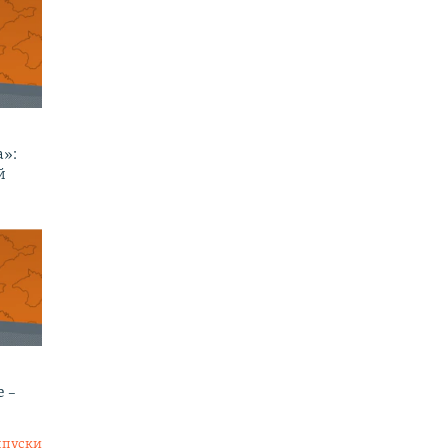
а»:
й
е –
ыпуски