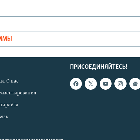
Ы
АММЫ
ПРИСОЕДИНЯЙТЕСЬ!
и. О нас
омментирования
опирайта
вязь