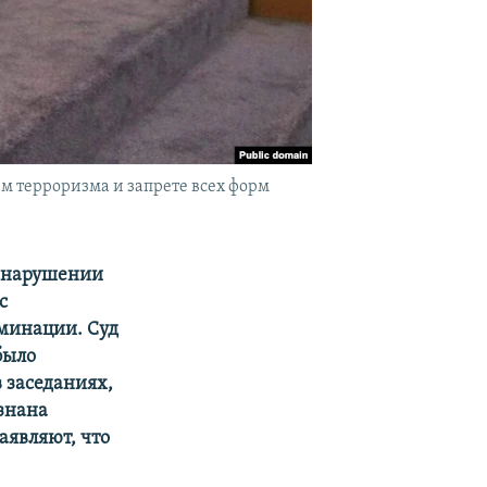
м терроризма и запрете всех форм
о нарушении
с
минации. Суд
было
 заседаниях,
изнана
аявляют, что