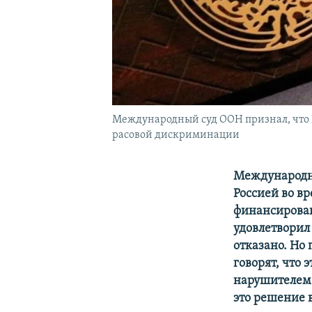
Международный суд ООН признал, что Р
расовой дискриминации
Международн
Россией во в
финансирован
удовлетворил
отказано. Но
говорят, что 
нарушителем 
это решение в