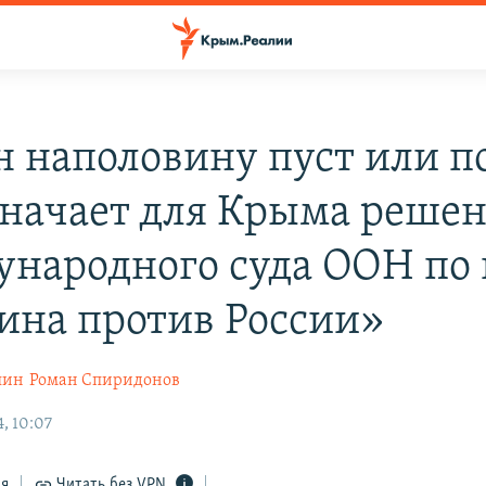
н наполовину пуст или п
значает для Крыма реше
народного суда ООН по 
ина против России»
шин
Роман Спиридонов
, 10:07
ся
Читать без VPN