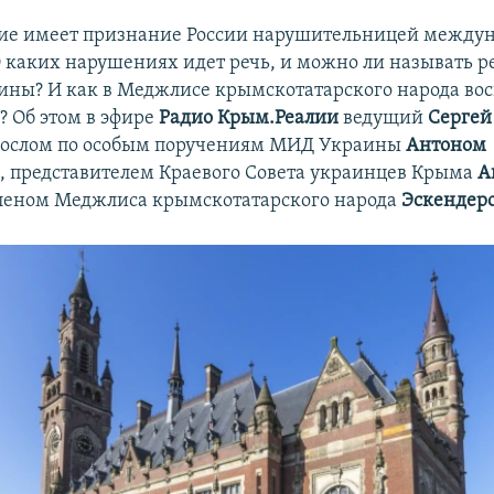
ние имеет признание России нарушительницей между
 каких нарушениях идет речь, и можно ли называть р
ины? И как в Меджлисе крымскотатарского народа в
? Об этом в эфире
Радио Крым.Реалии
ведущий
Серге
 Послом по особым поручениям МИД Украины
Антоном
м
, представителем Краевого Совета украинцев Крыма
А
леном Меджлиса крымскотатарского народа
Эскендер