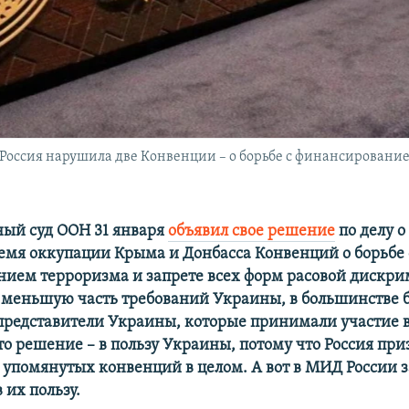
оссия нарушила две Конвенции – о борьбе с финансирование
ый суд ООН 31 января
объявил свое решение
по делу 
ремя оккупации Крыма и Донбасса Конвенций о борьбе 
ием терроризма и запрете всех форм расовой дискри
 меньшую часть требований Украины, в большинстве 
 представители Украины, которые принимали участие в
это решение – в пользу Украины, потому что Россия пр
упомянутых конвенций в целом. А вот в МИД России з
 их пользу.