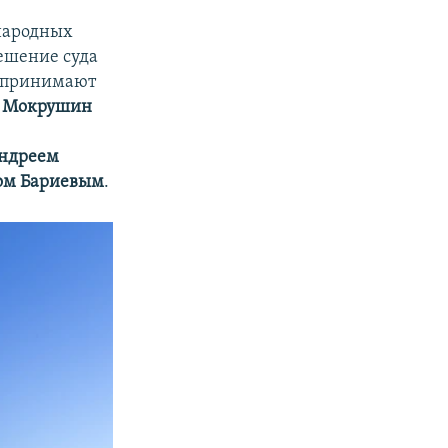
народных
ешение суда
оспринимают
й Мокрушин
ндреем
ом Бариевым
.