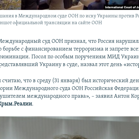
шания в Международном суде ООН по иску Украины против Ро
иншот официальной трансляции на сайте ООН
 Международный суд ООН признал, что Россия нарушил
о борьбе с финансированием терроризма и запрете вс
криминации. Посол по особым поручениям МИД Украи
редставлявший Украину в суде, назвал этот день «ист
я считаю, что в среду (31 января) был исторический ден
тории Международного суда ООН Российская Федераци
ушителем международного права», – заявил Антон Ко
Крым.Реалии
.