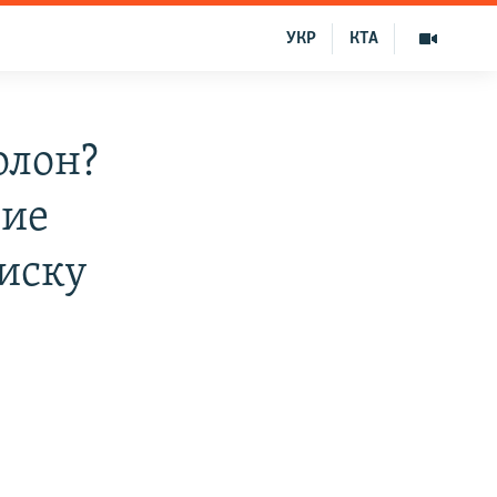
УКР
КТА
олон?
ние
иску