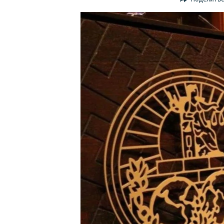
ПОБЕДИТЕЛЕЙ НЕ СУДЯТ?
КРЫМ.НЕПОКОРЕННЫЙ
ELIFBE
УКРАИНСКАЯ ПРОБЛЕМА КРЫМА