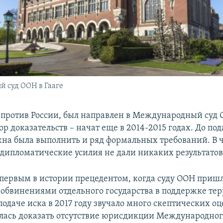
 суд ООН в Гааге
против России, был направлен в Международный суд 
сбор доказательств – начат еще в 2014-2015 годах. До по
на была выполнить и ряд формальных требований. В ч
о дипломатические усилия не дали никаких результатов
л первым в истории прецедентом, когда суду ООН приш
с обвинениями отдельного государства в поддержке те
одаче иска в 2017 году звучало много скептических оц
лась доказать отсутствие юрисдикции Международног