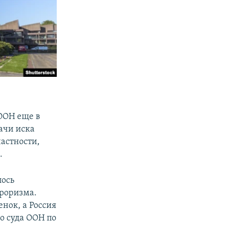
ООН еще в
дачи иска
астности,
.
лось
рроризма.
енок, а Россия
о суда ООН по