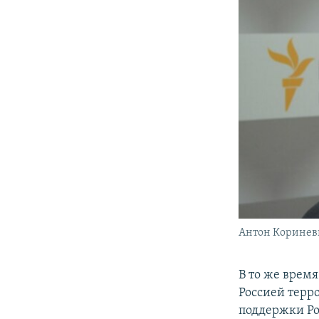
Антон Коринев
В то же врем
Россией терро
поддержки Ро