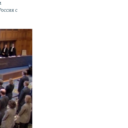
м
оссия с