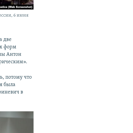
ссии, 6 июня
а две
ех форм
ны Антон
орическим».
ь, потому что
я была
риневич в