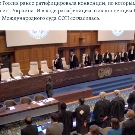
Но Россия ранее ратифицировала конвенции, по которы
 иск Украина. И в ходе ратификации этих конвенций Р
Международного суда ООН согласилась.