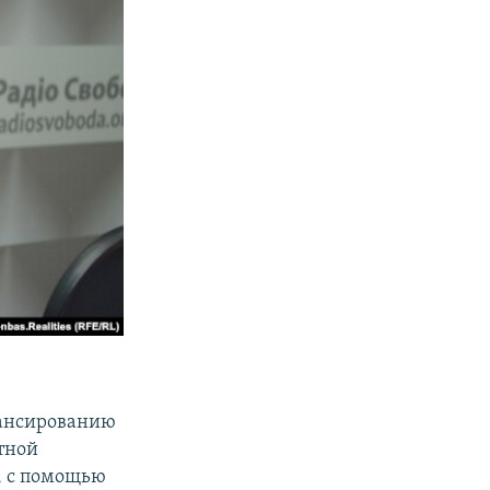
нансированию
ятной
, с помощью