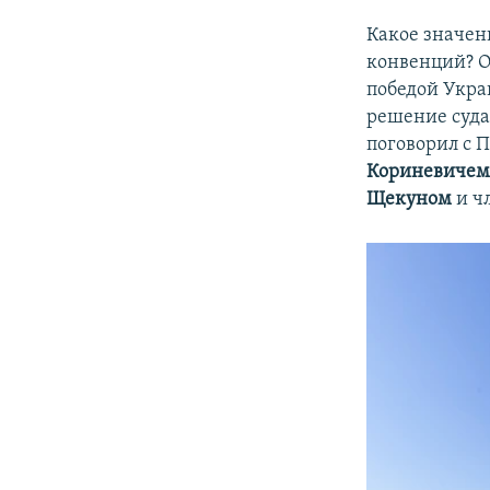
Какое значе
конвенций? О
победой Укра
решение суда
поговорил с
Кориневиче
Щекуном
и ч