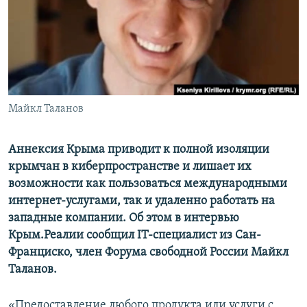
ПРИСОЕДИНЯЙТЕСЬ!
ПОБЕДИТЕЛЕЙ НЕ СУДЯТ?
КРЫМ.НЕПОКОРЕННЫЙ
ELIFBE
УКРАИНСКАЯ ПРОБЛЕМА КРЫМА
Все сайты RFE/RL
Майкл Таланов
Аннексия Крыма приводит к полной изоляции
крымчан в киберпространстве и лишает их
возможности как пользоваться международными
интернет-услугами, так и удаленно работать на
западные компании. Об этом в интервью
Крым.Реалии сообщил IT-специалист из Сан-
Франциско, член Форума свободной России Майкл
Таланов.
«Предоставление любого продукта или услуги с