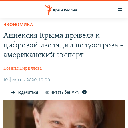
Доступность
ссылки
Вернуться
ЭКОНОМИКА
к
НОВОСТИ
Аннексия Крыма привела к
основному
СПЕЦПРОЕКТЫ
содержанию
цифровой изоляции полуострова –
ВОДА
Вернутся
ГРУЗ 200
американский эксперт
к
ИСТОРИЯ
КАРТА ВОЕННЫХ ОБЪЕКТОВ КРЫМА
главной
Ксения Кириллова
ЕЩЕ
11 ЛЕТ ОККУПАЦИИ КРЫМА. 11 ИСТОРИЙ СОПРОТИВЛЕНИЯ
навигации
Вернутся
10 февраля 2020, 10:00
РАДІО СВОБОДА
ИНТЕРАКТИВ
к
КАК ОБОЙТИ БЛОКИРОВКУ
ИНФОГРАФИКА
Поделиться
Читать без VPN
поиску
ТЕЛЕПРОЕКТ КРЫМ.РЕАЛИИ
Українською
СОВЕТЫ ПРАВОЗАЩИТНИКОВ
Qırımtatar
ПРОПАВШИЕ БЕЗ ВЕСТИ