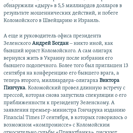
обнаружили «дыру» в 5,5 миллиардов долларов в
результате мошеннических действий, и побеге
Коломойского в Швейцарию и Израиль.
А еще и руководитель офиса президента
Зеленского
Андрей Богдан
‒ никто иной, как
бывший юрист Коломойского. А сам олигарх
вернулся жить в Украину после избрания его
бывшего подопечного. Более того был приглашен 13
сентября на конференцию его бывшего врага, а
теперь второго, миллиардера-олигарха
Виктора
Пинчука
. Коломойский провел длинную встречу с
прессой, которая снова запустила спекуляции о его
приближенности к президенту Зеленскому. А
заявления премьер-министра Гончарука изданию
Financial Times 17 сентября, в которых говорилось о
возможном «компромиссе» с Коломойским
относительно судьбы «Приватбанка», рискуют