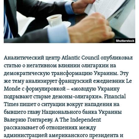
ПРИСОЕДИНЯЙТЕСЬ!
ПОБЕДИТЕЛЕЙ НЕ СУДЯТ?
КРЫМ.НЕПОКОРЕННЫЙ
ELIFBE
УКРАИНСКАЯ ПРОБЛЕМА КРЫМА
Все сайты RFE/RL
Аналитический центр Atlantic Council опубликовал
статью о негативном влиянии олигархии на
демократическую трансформацию Украины. Эту
же тему анализирует французский ежедневник Le
Monde с формулировкой ‒ «молодую Украину
подрывают старые демоны-олигархи». Financial
Times пишет о ситуации вокруг нападения на
бывшего главу Национального банка Украины
Валерию Гонтареву. А The Independent
рассказывает об отношениях между
администрацией американского президента и