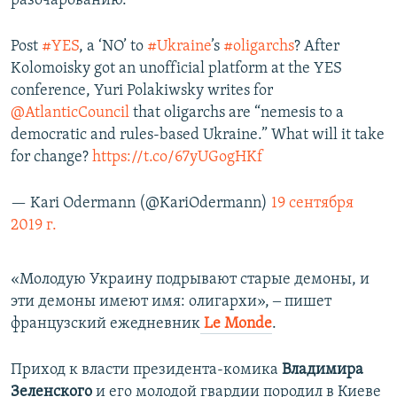
разочарованию.
Post
#YES
, a ‘NO’ to
#Ukraine
’s
#oligarchs
? After
Kolomoisky got an unofficial platform at the YES
conference, Yuri Polakiwsky writes for
@AtlanticCouncil
that oligarchs are “nemesis to a
democratic and rules-based Ukraine.” What will it take
for change?
https://t.co/67yUGogHKf
— Kari Odermann (@KariOdermann)
19 сентября
2019 г.
«Молодую Украину подрывают старые демоны, и
эти демоны имеют имя: олигархи», ‒ пишет
французский ежедневник
Le Monde
.
Приход к власти президента-комика
Владимира
Зеленского
и его молодой гвардии породил в Киеве