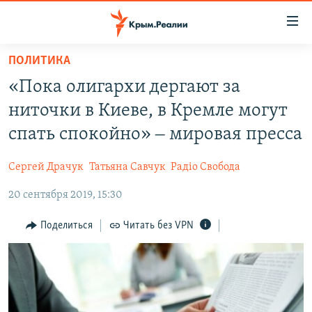
Доступность
ссылки
Вернуться
ПОЛИТИКА
к
НОВОСТИ
«Пока олигархи дергают за
основному
СПЕЦПРОЕКТЫ
содержанию
ниточки в Киеве, в Кремле могут
ВОДА
Вернутся
ГРУЗ 200
спать спокойно» ‒ мировая пресса
к
ИСТОРИЯ
КАРТА ВОЕННЫХ ОБЪЕКТОВ КРЫМА
главной
Сергей Драчук
Татьяна Савчук
Радіо Свобода
ЕЩЕ
11 ЛЕТ ОККУПАЦИИ КРЫМА. 11 ИСТОРИЙ СОПРОТИВЛЕНИЯ
навигации
Вернутся
20 сентября 2019, 15:30
РАДІО СВОБОДА
ИНТЕРАКТИВ
к
КАК ОБОЙТИ БЛОКИРОВКУ
ИНФОГРАФИКА
Поделиться
Читать без VPN
поиску
ТЕЛЕПРОЕКТ КРЫМ.РЕАЛИИ
Українською
СОВЕТЫ ПРАВОЗАЩИТНИКОВ
Qırımtatar
ПРОПАВШИЕ БЕЗ ВЕСТИ