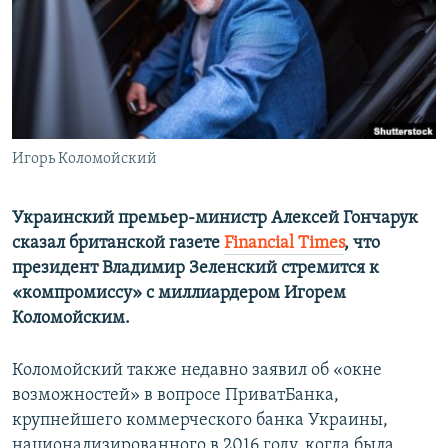
ПРИСОЕДИНЯЙТЕСЬ!
ПОБЕДИТЕЛЕЙ НЕ СУДЯТ?
КРЫМ.НЕПОКОРЕННЫЙ
ELIFBE
УКРАИНСКАЯ ПРОБЛЕМА КРЫМА
Все сайты RFE/RL
Игорь Коломойский
Украинский премьер-министр Алексей Гончарук
сказал британской газете
Financial Times
, что
президент Владимир Зеленский стремится к
«компромиссу» с миллиардером Игорем
Коломойским.
Коломойский также недавно заявил об «окне
возможностей» в вопросе ПриватБанка,
крупнейшего коммерческого банка Украины,
национализированного в 2016 году, когда была