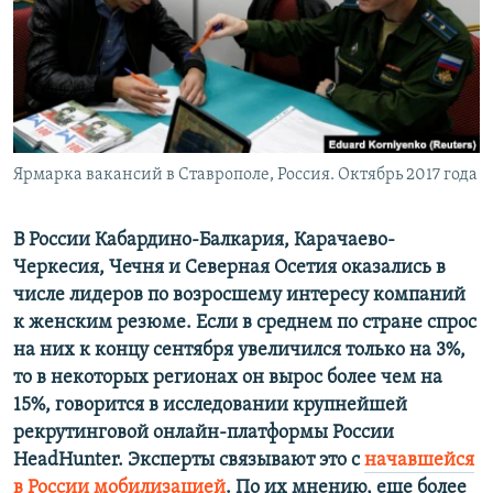
ПРИСОЕДИНЯЙТЕСЬ!
ПОБЕДИТЕЛЕЙ НЕ СУДЯТ?
КРЫМ.НЕПОКОРЕННЫЙ
ELIFBE
УКРАИНСКАЯ ПРОБЛЕМА КРЫМА
Все сайты RFE/RL
Ярмарка вакансий в Ставрополе, Россия. Октябрь 2017 года
В России Кабардино-Балкария, Карачаево-
Черкесия, Чечня и Северная Осетия оказались в
числе лидеров по возросшему интересу компаний
к женским резюме. Если в среднем по стране спрос
на них к концу сентября увеличился только на 3%,
то в некоторых регионах он вырос более чем на
15%, говорится в исследовании крупнейшей
рекрутинговой онлайн-платформы России
HeadHunter. Эксперты связывают это с
начавшейся
в России мобилизацией
. По их мнению, еще более