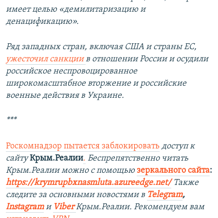
имеет целью «демилитаризацию и
денацификацию».
Ряд западных стран, включая США и страны ЕС,
ужесточил санкции
в отношении России и осудили
российское неспровоцированное
широкомасштабное вторжение и российские
военные действия в Украине.
***
Роскомнадзор пытается заблокировать
доступ к
сайту
Крым.Реалии
.
Беспрепятственно читать
Крым.Реалии можно с помощью
зеркального сайта
:
https://krymrupbxnasmluta.azureedge.net/
Также
следите за основными новостями в
Telegram
,
Instagram
и
Viber
Крым.Реалии. Рекомендуем вам