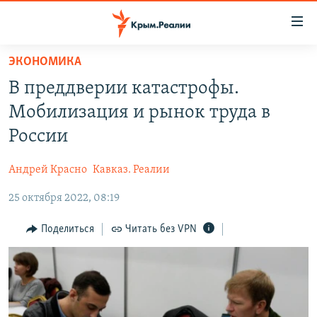
Доступность
ссылки
Вернуться
ЭКОНОМИКА
к
НОВОСТИ
В преддверии катастрофы.
основному
СПЕЦПРОЕКТЫ
содержанию
Мобилизация и рынок труда в
ВОДА
Вернутся
ГРУЗ 200
России
к
ИСТОРИЯ
КАРТА ВОЕННЫХ ОБЪЕКТОВ КРЫМА
главной
Андрей Красно
Кавказ. Реалии
ЕЩЕ
11 ЛЕТ ОККУПАЦИИ КРЫМА. 11 ИСТОРИЙ СОПРОТИВЛЕНИЯ
навигации
Вернутся
25 октября 2022, 08:19
РАДІО СВОБОДА
ИНТЕРАКТИВ
к
КАК ОБОЙТИ БЛОКИРОВКУ
ИНФОГРАФИКА
Поделиться
Читать без VPN
поиску
ТЕЛЕПРОЕКТ КРЫМ.РЕАЛИИ
Українською
СОВЕТЫ ПРАВОЗАЩИТНИКОВ
Qırımtatar
ПРОПАВШИЕ БЕЗ ВЕСТИ