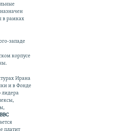
ельные
 назначен
ы в рамках
юго-западе
ском корпусе
ны.
ктурах Ирана
ики и в Фонде
о лидера
лексы,
ы,
ВВС
ается
е платит