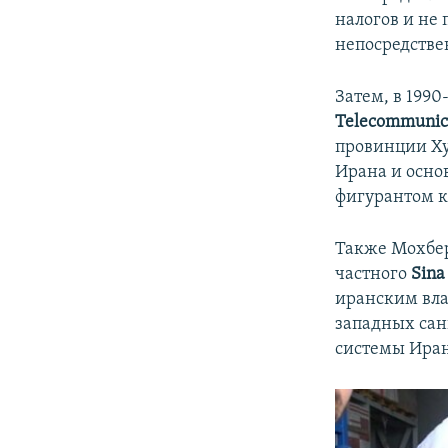
налогов и не
непосредстве
Затем, в 199
Telecommunic
провинции Ху
Ирана и осн
фигурантом к
Также Мохбер
частного
Sina
иранским вла
западных сан
системы Иран