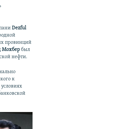
ь
мпани
Dezful
 родной
тых провинций
 Мохбер
был
ской нефти.
рмально
зкого к
 условиях
банковской