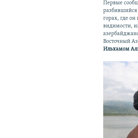
Первые сообщ
разбившийся 
горах, где о
видимости, и
азербайджанс
Восточный Аз
Ильхамом А