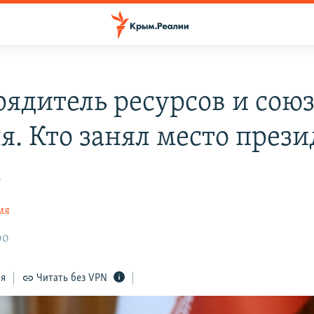
рядитель ресурсов и сою
я. Кто занял место прези
а
мя
00
ся
Читать без VPN