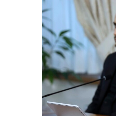
ПОБЕДИТЕЛЕЙ НЕ СУДЯТ?
КРЫМ.НЕПОКОРЕННЫЙ
ELIFBE
УКРАИНСКАЯ ПРОБЛЕМА КРЫМА