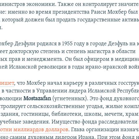
инистров экономики. Также он контролирует значит
не: именно во время президентства Раиси Мохбер был
а, который должен был продать государственные актив
.
бер Дезфули родился в 1955 году в городе Дезфуль на 
еет докторскую степень и степень магистра в области
х прав и менеджмента. Он был офицером в медицин
жей Исламской революции в годы ирано-иракской вой
пишет
, что Мохбер начал карьеру в различных госстру
, в частности в Управлении лидера Исламской Республ
еволюции
Mostazafan
(угнетенных). Это фонд духовног
нтролирует сельскохозяйственные угодья, жилые комп
 здания, гостиницы, библиотеки, школы, мечети, храм
учебные заведения. Имущество фонда расследователи
сотни миллиардов долларов
. Глава организации назнач
нно самим духовным лидером Ирана. При этом фонд н