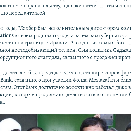
 подотчетен правительству, а должен отчитываться лиш
нно перед аятоллой.
0-е годы, Мохбер был исполнительным директором ко
ations
в своем родном городе, а затем замгубернатора
зестан на границе с Ираком. Это одна из самых бога
овной нефтедобывающий регион. Сын политика
Саджад
оррупционного скандала, связанного с продажей иран
 десять лет был председателем совета директоров фо
 Bank
, созданного при участии Фонда Mostazafan и бли
стям. Этот банк достаточно эффективно работал даже в
кций, которые продолжают действовать в отношении 
а.