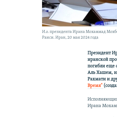
И.о. президента Ирана Мохаммад Мохбе
Раиси. Иран, 20 мая 2024 года
Президент Ир
иранской про
погибли еще 
Аль Хашем, и
Рахмати и др
Время"
(созд
Исполняющим 
Ирана Мохам