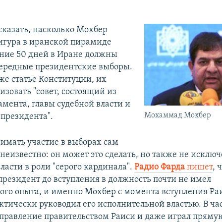
сказать, насколько Мохбер
игура в иранской пирамиде
чение 50 дней в Иране должны
ередные президентские выборы.
же статье Конституции, их
изовать "совет, состоящий из
амента, главы судебной власти и
Мохаммад Мохбер
-президента".
нимать участие в выборах сам
неизвестно: он может это сделать, но также не исключ
власти в роли "серого кардинала".
Радио Фарда
пишет
, 
 президент до вступления в должность почти не имел
ого опыта, и именно Мохбер с момента вступления Ра
ктически руководил его исполнительной властью. В час
 управление правительством Раиси и даже играл прямую