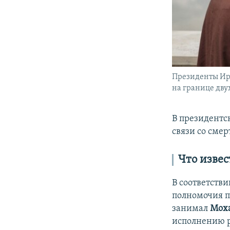
Президенты Ир
на границе двух
В президентск
связи со сме
Что изве
В соответстви
полномочия п
занимал
Мох
исполнению 