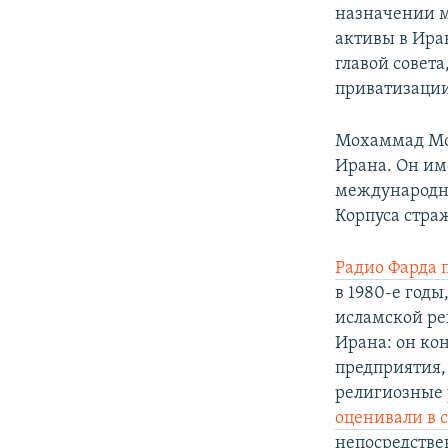
назначении м
активы в Ира
главой совет
приватизации
Мохаммад Мох
Ирана. Он им
международны
Корпуса стра
Радио Фарда 
в 1980-е годы
исламской р
Ирана: он ко
предприятия,
религиозные 
оценивали в 
непосредстве