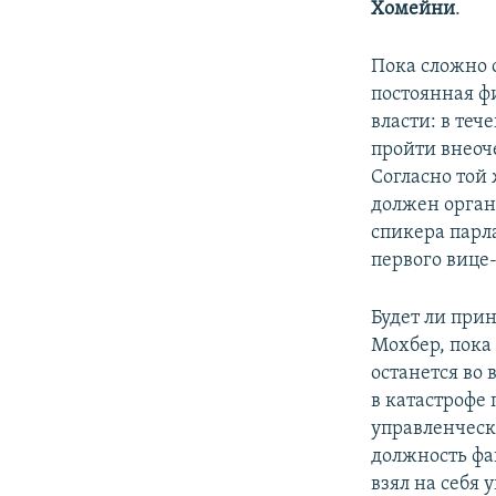
Хомейни
.
Пока сложно 
постоянная ф
власти: в те
пройти внеоч
Согласно той 
должен орган
спикера парл
первого вице
Будет ли при
Мохбер, пока 
останется во 
в катастрофе
управленческ
должность фа
взял на себя