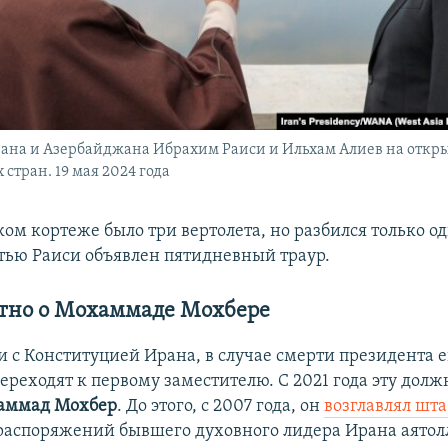
ана и Азербайджана Ибрахим Раиси и Ильхам Алиев на откр
 стран. 19 мая 2024 года
ом кортеже было три вертолета, но разбился только од
ртью Раиси объявлен пятидневный траур.
стно о Мохаммаде Мохбере
и с Конституцией Ирана, в случае смерти президента е
ереходят к первому заместителю. С 2021 года эту долж
аммад Мохбер
. До этого, с 2007 года, он
возглавлял шта
распоряжений бывшего духовного лидера Ирана аято