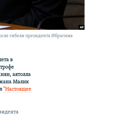
после гибели президента Ибрагима
ета в
строфе
иян, аятолла
джана Малик
ал
"Настоящее
зидента