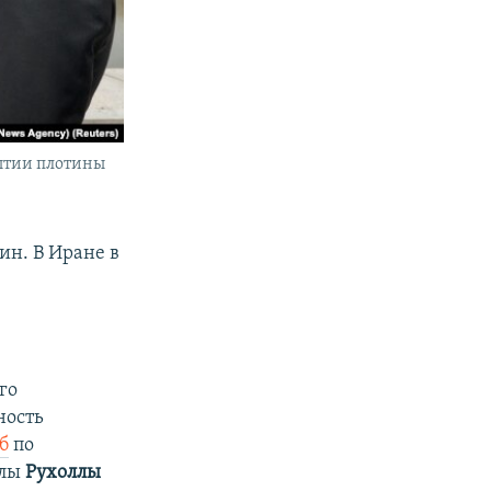
ытии плотины
ин. В Иране в
го
ность
б
по
ллы
Рухоллы