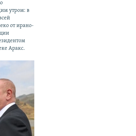
ко
им утром: в
всей
еко от ирано-
нции
резидентом
еке Аракс.