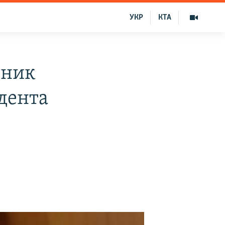
УКР
КТА
зник
дента