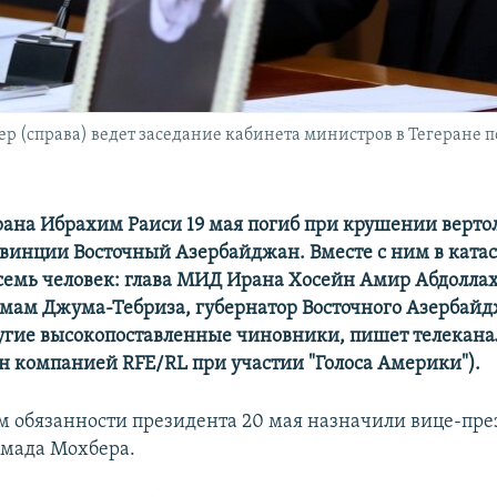
р (справа) ведет заседание кабинета министров в Тегеране 
ана Ибрахим Раиси 19 мая погиб при крушении вертол
винции Восточный Азербайджан. Вместе с ним в ката
семь человек: глава МИД Ирана Хосейн Амир Абдоллах
мам Джума-Тебриза, губернатор Восточного Азербай
угие высокопоставленные чиновники, пишет телекан
ан компанией RFE/RL при участии "Голоса Америки").
обязанности президента 20 мая назначили вице-пре
мада Мохбера.