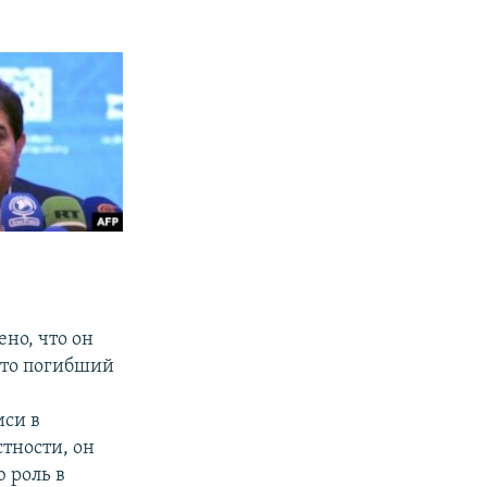
ено, что он
что погибший
иси в
тности, он
 роль в