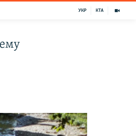
УКР
КТА
чему