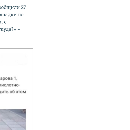
сообщили 27
лощадки по
, с
ткуда?» –