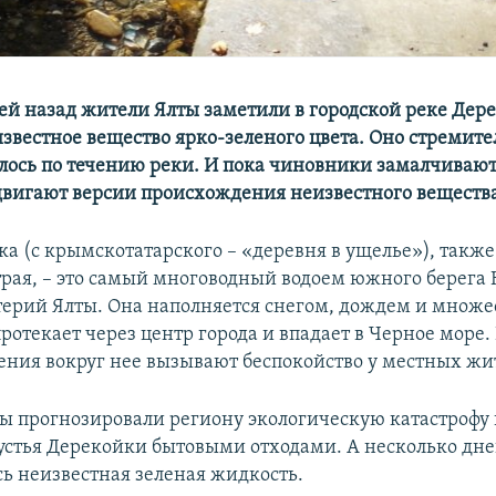
ей назад жители Ялты заметили в городской реке Дер
известное вещество ярко-зеленого цвета. Оно стремит
лось по течению реки. И пока чиновники замалчивают
вигают версии происхождения неизвестного вещества
ка (с крымскотатарского – «деревня в ущелье»), также
трая, – это самый многоводный водоем южного берега
терий Ялты. Она наполняется снегом, дождем и множ
ротекает через центр города и впадает в Черное море.
ния вокруг нее вызывают беспокойство у местных жи
ты прогнозировали региону экологическую катастрофу 
устья Дерекойки бытовыми отходами. А несколько дне
сь неизвестная зеленая жидкость.