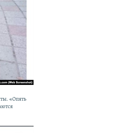
ты. «Опять
аются