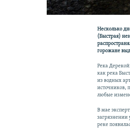
Несколько дн
(Быстрая) не
распространя
горожане выд
Река Дерекой
как река Быс
из водных ар
источников, п
любые измене
В мае экспер
загрязнении 
реке появила