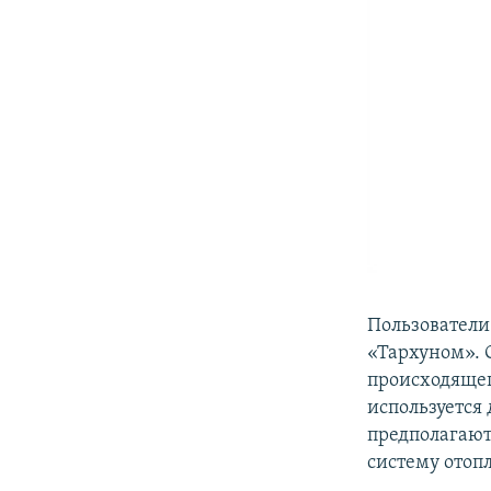
Пользователи
«Тархуном». 
происходящег
используется
предполагают
систему отоп