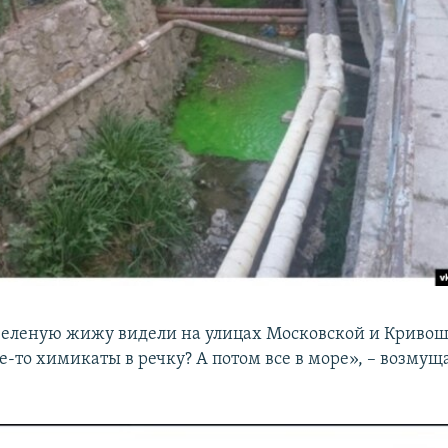
 зеленую жижу видели на улицах Московской и Кривош
е-то химикаты в речку? А потом все в море», – возмущ