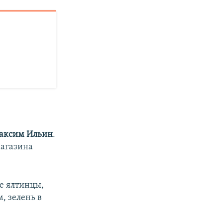
аксим Ильин
.
магазина
ие ялтинцы,
м, зелень в