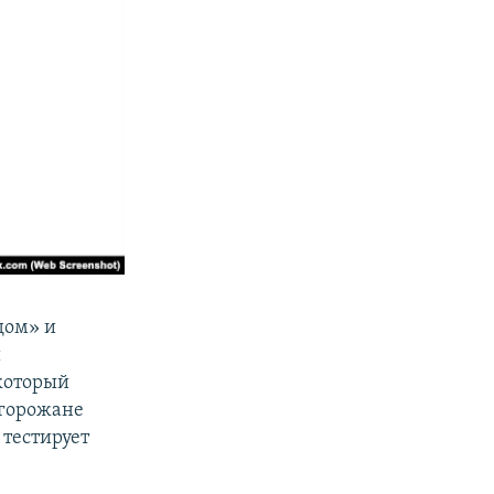
дом» и
и
 который
 горожане
 тестирует