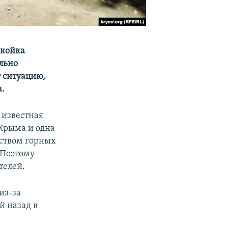
екойка
ельно
 ситуацию,
.
 известная
 Крыма и одна
еством горных
 Поэтому
телей.
из-за
й назад в