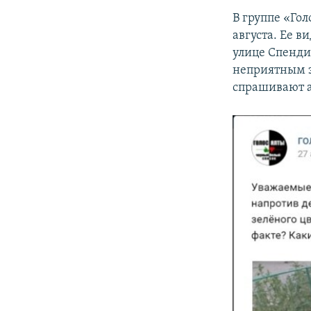
В группе «Гол
августа. Ее 
улице Спенди
неприятным за
спрашивают а