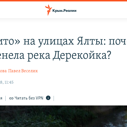
то» на улицах Ялты: по
енела река Дерекойка?
ова
Павел Веселик
, 11:45
ся
Читать без VPN