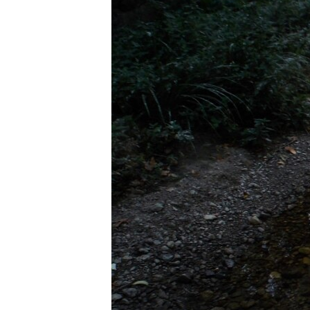
ПОБЕДИТЕЛЕЙ НЕ СУДЯТ?
КРЫМ.НЕПОКОРЕННЫЙ
ELIFBE
УКРАИНСКАЯ ПРОБЛЕМА КРЫМА