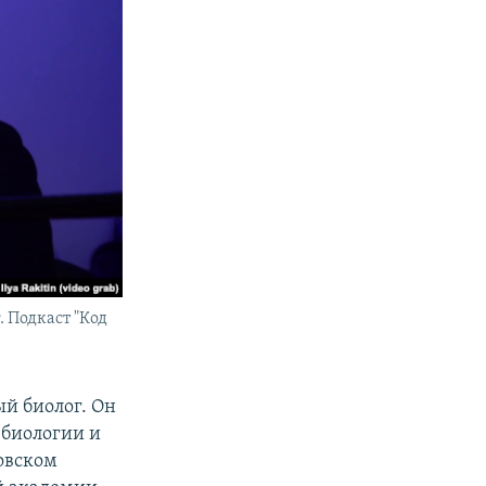
 Подкаст "Код
й биолог. Он
 биологии и
овском