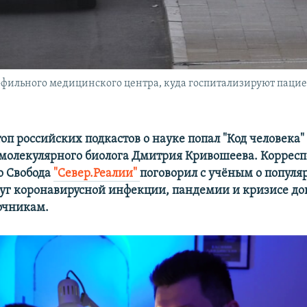
фильного медицинского центра, куда госпитализируют пацие
топ российских подкастов о науке попал "Код человека"
 молекулярного биолога Дмитрия Кривошеева. Коррес
о Свобода
"Север.Реалии"
поговорил с учён
ым о популя
руг коронавирусной инфекции,
пандемии и кризисе до
очникам.