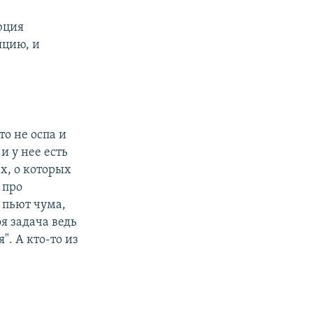
юция
яцию, и
то не оспа и
и у нее есть
ах, о которых
 про
 пьют чума,
я задача ведь
. А кто-то из