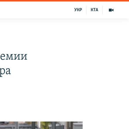
УКР
КТА
демии
ра