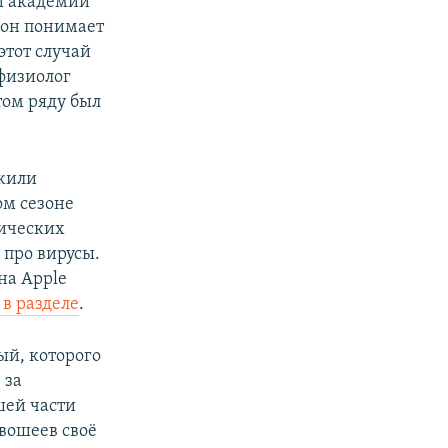
й академии
о он понимает
этот случай
физиолог
том ряду был
ожили
ом сезоне
тических
 про вирусы.
на Apple
 в разделе
.
ый, которого
 за
шей части
ивошеев своё