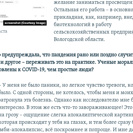
желание заниматься просвещен
Остальная его работа – в основн
прикладная, как, например, вн
биотехнологий в работу
аста
сельскохозяйственных предпри
Вологодской области.
о предупреждала, что пандемия рано или поздно случит
 и другое – переживать это на практике. Ученые мора
овлены к COVID-19, чем простые люди?
– У меня не было паники, но легкое чувство тревоги, к
было. С одной стороны, не хотелось, чтобы меня и мои
затронула эта болезнь. Однако как исследователю мне 
интересно. В этом же есть что-то завораживающее! Это
на грозу – ощущение слегка апокалиптической картин
которая происходит у тебя на глазах, и тем более сразу
омби-апокалипсис, всё поскромнее и попроще. И мне д