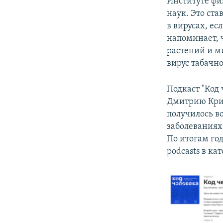
Институте фи
наук. Это ста
в вирусах, е
напоминает, 
растений и м
вирус табачн
Подкаст "Код 
Дмитрию Крив
получилось в
заболеваниях,
По итогам год
podcasts в ка