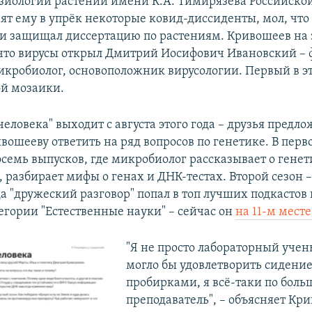
зиологии растений имени К.А. Тимирязева Российско
вят ему в упрёк некоторые ковид-диссиденты, мол, чт
сли защищал диссертацию по растениям. Кривошеев на 
что вирусы открыл Дмитрий Иосифович Ивановский – 
икробиолог, основоположник вирусологии. Первый в э
ой мозаики.
человека" выходит с августа этого года – друзья предл
ошееву ответить на ряд вопросов по генетике. В перв
осемь выпусков, где микробиолог рассказывает о гене
 разбирает мифы о генах и ДНК-тестах. Второй сезон –
а "дружеский разговор" попал в топ лучших подкастов 
тегории "Естественные науки" – сейчас он
на 11-м месте
"Я не просто лабораторный учен
могло бы удовлетворить сидение
пробирками, я всё-таки по боль
преподаватель", – объясняет Кр