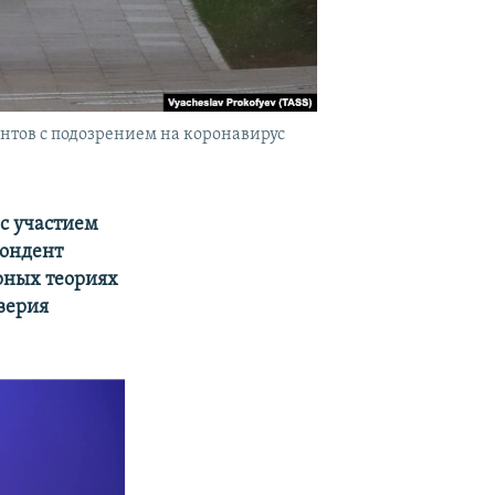
нтов с подозрением на коронавирус
 с участием
пондент
рных теориях
верия