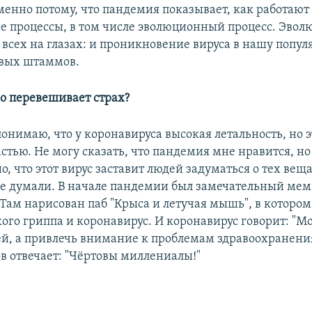
менно потому, что пандемия показывает, как работают
е процессы, в том числе эволюционный процесс. Эвол
 всех на глазах: и проникновение вируса в нашу попул
овых штаммов.
о перевешивает страх?
понимаю, что у коронавируса высокая летальность, но э
астью. Не могу сказать, что пандемия мне нравится, но 
, что этот вирус заставит людей задуматься о тех вещ
е думали. В начале пандемии был замечательный мем
 Там нарисован паб "Крыса и летучая мышь", в котором
ого гриппа и коронавирус. И коронавирус говорит: "Мо
ей, а привлечь внимание к проблемам здравоохранения"
в отвечает: "Чёртовы миллениалы!"