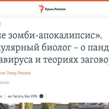
С
не зомби-апокалипсис».
улярный биолог – о пан
авируса и теориях загово
ков
Север. Реалии
 19:00
ся
Читать без VPN