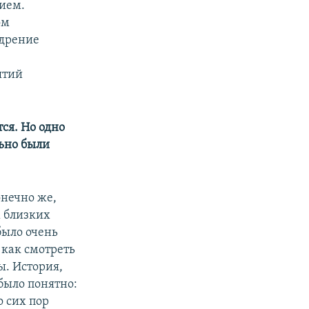
ием.
ом
едрение
ятий
ся. Но одно
льно были
онечно же,
х близких
было очень
 как смотреть
ы. История,
 было понятно:
о сих пор