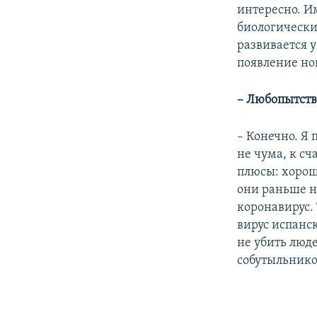
интересно. И
биологически
развивается у
появление н
– Любопытств
– Конечно. Я 
не чума, к сч
плюсы: хорошо
они раньше н
коронавирус.
вирус испанск
не убить люд
собутыльнико