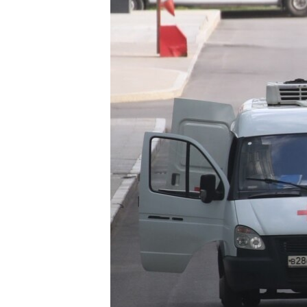
ПОБЕДИТЕЛЕЙ НЕ СУДЯТ?
КРЫМ.НЕПОКОРЕННЫЙ
ELIFBE
УКРАИНСКАЯ ПРОБЛЕМА КРЫМА