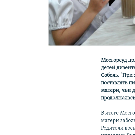
Мосгорсуд пр
детей дизент
Соболь. "При
поставлять пи
матери, чьи 
продолжалась
В итоге Мосг
матери забол
Родители вос