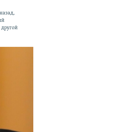
 назад,
ий
 другой