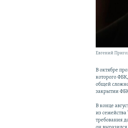
Евгений Приг
В октябре пр
которого ФБК
общей сложно
закрытии ФБК
В конце авгус
из семейства
требования д
он выразился,