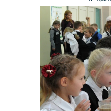
ПОБЕДИТЕЛЕЙ НЕ СУДЯТ?
КРЫМ.НЕПОКОРЕННЫЙ
ELIFBE
УКРАИНСКАЯ ПРОБЛЕМА КРЫМА