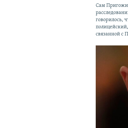
Сам Пригож
расследовани
говорилось, 
полицейский,
связанной с 