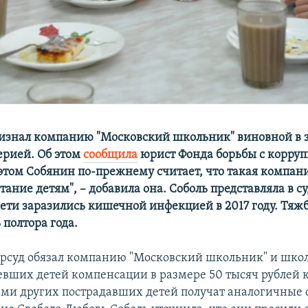
изнал компанию "Московский школьник" виновной в
ерией. Об этом
сообщила
юрист Фонда борьбы с корру
 этом Собянин по-прежнему считает, что такая компан
тание детям", – добавила она. Соболь представляла в с
дети заразились кишечной инфекцией в 2017 году. Тяж
 полтора года.
орсуд обязал компанию "Московский школьник" и шко
евших детей компенсации в размере 50 тысяч рублей 
ьми других пострадавших детей получат аналогичные 