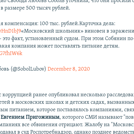
ио Свобода Любовь Соболь уточнила, что они просили 
в размере 500 тысяч рублей.
 компенсация: 100 тыс. рублей.Карточка дела:
tyHnD1bJ9
«Московский школьник» виновен в заражени
- это факт, установленный судом. При этом Собянин 
 такая компания может поставлять питание детям.
PrG7fhIW6k
овь (@SobolLubov)
December 8, 2020
с коррупцией ранее опубликовал несколько расследова
етей в московских школах и детских садах, вызванны
ым питанием, которое поставлялось компаниями, свя
м
Евгением Пригожиным
, которого СМИ называют "по
омпаниях все обвинения отрицают. Жалобу на "Московс
давал в суд Роспотребнадзор, однако позднее ведомств