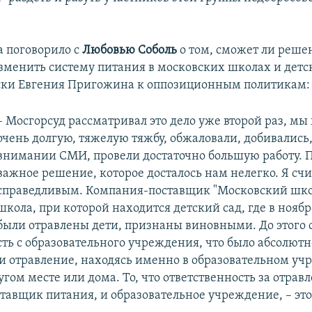
а поговорило с
Любовью Соболь
о том, сможет ли реше
зменить систему питания в московских школах и детс
ски Евгения Пригожина к оппозиционным политикам:
– Мосгорсуд рассматривал это дело уже второй раз, м
очень долгую, тяжелую тяжбу, обжаловали, добивались
внимании СМИ, провели достаточно большую работу. П
важное решение, которое досталось нам нелегко. Я счи
справедливым. Компания-поставщик "Московский шко
школа, при которой находится детский сад, где в ноябр
были отравлены дети, признаны виновными. До этого
сть с образовательного учреждения, что было абсолют
и отравление, находясь именно в образовательном уч
ругом месте или дома. То, что ответственность за отрав
ставщик питания, и образовательное учреждение, – эт