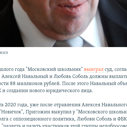
ожин
ошлого года "Московский школьник"
выиграл
суд, сог
, Алексей Навальный и Любовь Соболь должны выплати
сти 88 миллионов рублей. После этого Навальный объ
 и создании нового юридического лица.
та 2020 года, уже после отравления Алексея Навально
 "Новичок", Пригожин выкупил у "Московского школьн
олга с оппозиционного политика, Любови Соболь и ФБК,
 "раздеть и разуть участников этой группы недобросо