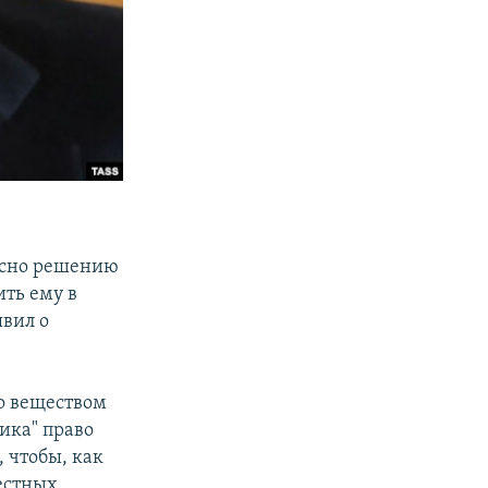
ласно решению
ть ему в
явил о
го веществом
ика" право
 чтобы, как
вестных