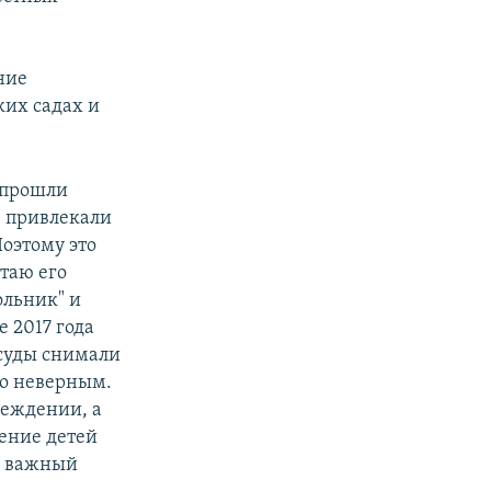
ние
ких садах и
ы прошли
, привлекали
оэтому это
таю его
льник" и
е 2017 года
 суды снимали
но неверным.
реждении, а
ление детей
о важный