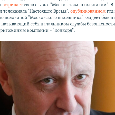
ин
отрицает
свою связь c "Московским школьником". В
и телеканала "Настоящее Время",
опубликованном
год
что половиной "Московского школьника" владеет бывш
 называющий себя начальником службы безопасности
Пригожиным компании – "Конкорд".