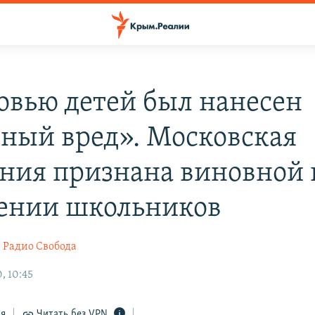
овью детей был нанесен
зный вред». Московская
ния признана виновной 
ении школьников
Радио Свобода
, 10:45
ся
Читать без VPN