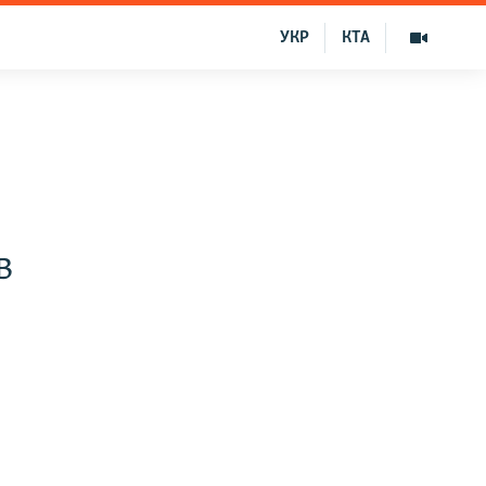
УКР
КТА
в