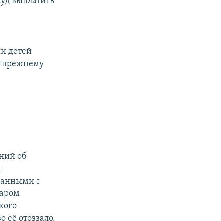
суд выплатить
и детей
по-прежнему
ний об
х
занными с
варом
кого
о её отозвало.