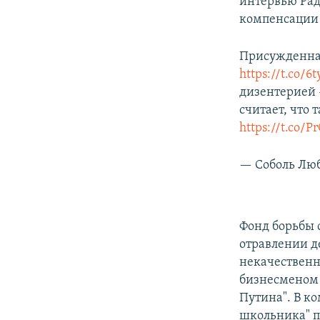
интервью Рад
компенсации 
Присужденная
https://t.co/6
дизентерией 
считает, что
https://t.co/
— Соболь Люб
Фонд борьбы 
отравлении д
некачественн
бизнесмено
Путина". В к
школьника" по