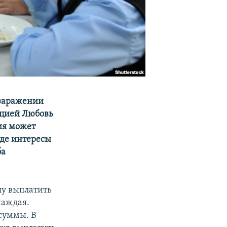
 заражении
пцией Любовь
ия может
уде интересы
ба
лу выплатить
каждая.
суммы. В