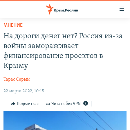
Доступность
ссылки
Вернуться
МНЕНИЕ
к
НОВОСТИ
На дороги денег нет? Россия из-за
основному
СПЕЦПРОЕКТЫ
содержанию
войны замораживает
ВОДА
Вернутся
ГРУЗ 200
финансирование проектов в
к
ИСТОРИЯ
КАРТА ВОЕННЫХ ОБЪЕКТОВ КРЫМА
Крыму
главной
ЕЩЕ
11 ЛЕТ ОККУПАЦИИ КРЫМА. 11 ИСТОРИЙ СОПРОТИВЛЕНИЯ
навигации
Тарас Серый
Вернутся
РАДІО СВОБОДА
ИНТЕРАКТИВ
к
22 марта 2022, 10:15
КАК ОБОЙТИ БЛОКИРОВКУ
ИНФОГРАФИКА
поиску
Поделиться
Читать без VPN
ТЕЛЕПРОЕКТ КРЫМ.РЕАЛИИ
Українською
СОВЕТЫ ПРАВОЗАЩИТНИКОВ
Qırımtatar
ПРОПАВШИЕ БЕЗ ВЕСТИ