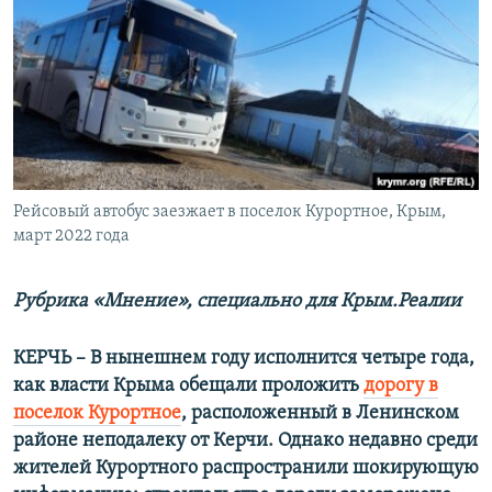
ПРИСОЕДИНЯЙТЕСЬ!
ПОБЕДИТЕЛЕЙ НЕ СУДЯТ?
КРЫМ.НЕПОКОРЕННЫЙ
ELIFBE
УКРАИНСКАЯ ПРОБЛЕМА КРЫМА
Все сайты RFE/RL
Рейсовый автобус заезжает в поселок Курортное, Крым,
март 2022 года
Рубрика «Мнение», специально для Крым.Реалии
КЕРЧЬ – В нынешнем году исполнится четыре года,
как власти Крыма обещали проложить
дорогу в
поселок Курортное
, расположенный в Ленинском
районе неподалеку от Керчи. Однако недавно среди
жителей Курортного распространили шокирующую