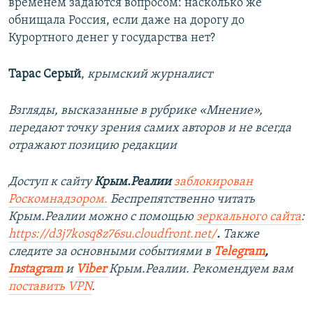
временем задаются вопросом: насколько же
обнищала Россия, если даже на дорогу до
Курортного денег у государства нет?
Тарас Серый
,
крымский журналист
Взгляды, высказанные в рубрике «Мнение»,
передают точку зрения самих авторов и не всегда
отражают позицию редакции
Доступ к сайту
Крым.Реалии
заблокирован
Роскомнадзором.
Беспрепятственно читать
Крым.Реалии можно с помощью
зеркального сайта
:
https://d3j7kosq8z76su.cloudfront.net/
.
Также
следите за основными событиями в
Telegram
,
Instagram
и
Viber
Крым.Реалии. Рекомендуем вам
поставить
VPN
.