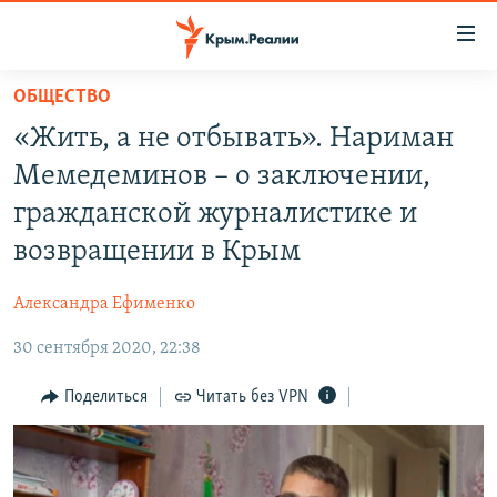
Доступность
ссылки
Вернуться
ОБЩЕСТВО
к
НОВОСТИ
«Жить, а не отбывать». Нариман
основному
СПЕЦПРОЕКТЫ
содержанию
Мемедеминов – о заключении,
ВОДА
Вернутся
ГРУЗ 200
гражданской журналистике и
к
ИСТОРИЯ
КАРТА ВОЕННЫХ ОБЪЕКТОВ КРЫМА
возвращении в Крым
главной
ЕЩЕ
11 ЛЕТ ОККУПАЦИИ КРЫМА. 11 ИСТОРИЙ СОПРОТИВЛЕНИЯ
навигации
Александра Ефименко
Вернутся
РАДІО СВОБОДА
ИНТЕРАКТИВ
к
30 сентября 2020, 22:38
КАК ОБОЙТИ БЛОКИРОВКУ
ИНФОГРАФИКА
поиску
Поделиться
Читать без VPN
ТЕЛЕПРОЕКТ КРЫМ.РЕАЛИИ
Українською
СОВЕТЫ ПРАВОЗАЩИТНИКОВ
Qırımtatar
ПРОПАВШИЕ БЕЗ ВЕСТИ