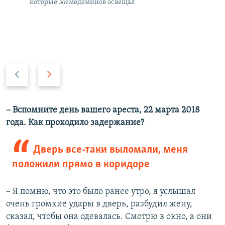
которые Мемедеминов освещал
П
С
р
л
е
е
д
д
– Вспомните день вашего ареста, 22 марта 2018
ы
у
года. Как проходило задержание?
д
ю
у
щ
Дверь все-таки выломали, меня
щ
и
положили прямо в коридоре
и
й
й
с
– Я помню, что это было ранее утро, я услышал
с
л
очень громкие удары в дверь, разбудил жену,
л
а
сказал, чтобы она одевалась. Смотрю в окно, а они
а
й