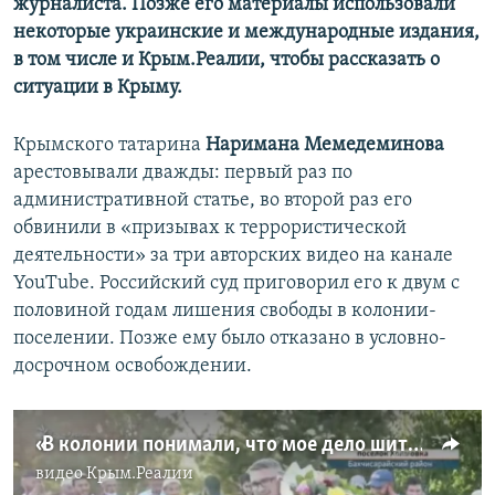
журналиста. Позже его материалы использовали
некоторые украинские и международные издания,
в том числе и Крым.Реалии, чтобы рассказать о
ситуации в Крыму.
Крымского татарина
Наримана Мемедеминова
арестовывали дважды: первый раз по
административной статье, во второй раз его
обвинили в «призывах к террористической
деятельности» за три авторских видео на канале
YouTube. Российский суд приговорил его к двум с
половиной годам лишения свободы в колонии-
поселении. Позже ему было отказано в условно-
досрочном освобождении.
«В колонии понимали, что мое дело шито белыми нитками». Большое интервью Наримана Мемедеминова (видео)
видео
Крым.Реалии