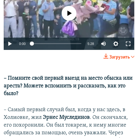
No media source currently available
Auto
0:00
5:28
240p
Загрузить
360p
Auto
240p
360p
480p
480p
– Помните свой первый выезд на место обыска или
ареста? Можете вспомнить и рассказать, как это
720p
720p
1080p
было?
1080p
– Самый первый случай был, когда у нас здесь, в
Холмовке, жил
Эрнес Муслединов
. Он скончался,
его похоронили. Он был токарем, к нему многие
обращались за помощью, очень уважали. Через