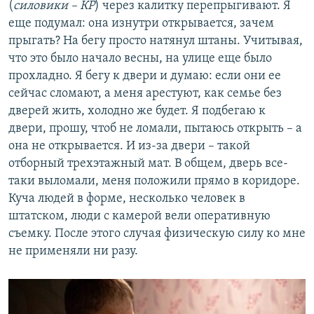
(
силовики – КР
) через калитку перепрыгивают. Я
й
д
еще подумал: она изнутри открывается, зачем
д
прыгать? На бегу просто натянул штаны. Учитывая,
что это было начало весны, на улице еще было
прохладно. Я бегу к двери и думаю: если они ее
сейчас сломают, а меня арестуют, как семье без
дверей жить, холодно же будет. Я подбегаю к
двери, прошу, чтоб не ломали, пытаюсь открыть – а
она не открывается. И из-за двери – такой
отборный трехэтажный мат. В общем, дверь все-
таки выломали, меня положили прямо в коридоре.
Куча людей в форме, несколько человек в
штатском, люди с камерой вели оперативную
съемку. После этого случая физическую силу ко мне
не применяли ни разу.