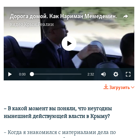
Дорога домой. Как Нариман Мемедеминов вернулся в Крым (видео)
видео
Крым.Реалии
No media source currently available
Auto
0:00
2:32
240p
Загрузить
360p
Auto
240p
360p
480p
480p
– В какой момент вы поняли, что неугодны
нынешней действующей власти в Крыму?
720p
720p
1080p
1080p
– Когда я знакомился с материалами дела по