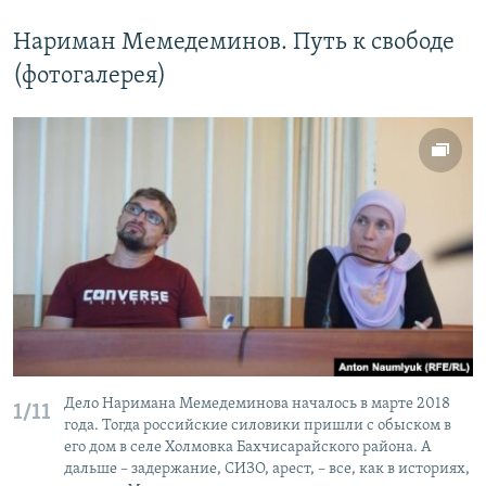
Нариман Мемедеминов. Путь к свободе
(фотогалерея)
Дело Наримана Мемедеминова началось в марте 2018
1/11
года. Тогда российские силовики пришли с обыском в
его дом в селе Холмовка Бахчисарайского района. А
дальше – задержание, СИЗО, арест, – все, как в историях,