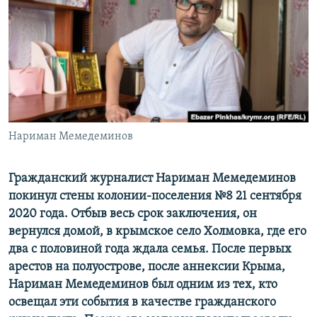
ПРИСОЕДИНЯЙТЕСЬ!
ПОБЕДИТЕЛЕЙ НЕ СУДЯТ?
КРЫМ.НЕПОКОРЕННЫЙ
ELIFBE
УКРАИНСКАЯ ПРОБЛЕМА КРЫМА
Все сайты RFE/RL
Нариман Мемедеминов
Гражданский журналист Нариман Мемедеминов
покинул стены колонии-поселения №8 21 сентября
2020 года. Отбыв весь срок заключения, он
вернулся домой, в крымское село Холмовка, где его
два с половиной года ждала семья. После первых
арестов на полуострове, после аннексии Крыма,
Нариман Мемедеминов был одним из тех, кто
освещал эти события в качестве гражданского