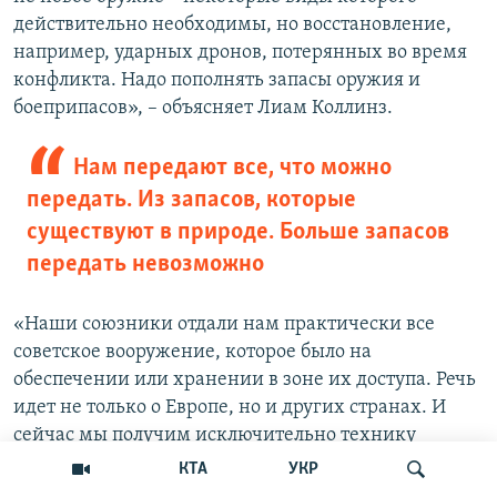
действительно необходимы, но восстановление,
например, ударных дронов, потерянных во время
конфликта. Надо пополнять запасы оружия и
боеприпасов», – объясняет Лиам Коллинз.
Нам передают все, что можно
передать. Из запасов, которые
существуют в природе. Больше запасов
передать невозможно
«Наши союзники отдали нам практически все
советское вооружение, которое было на
обеспечении или хранении в зоне их доступа. Речь
идет не только о Европе, но и других странах. И
сейчас мы получим исключительно технику
западных образцов. Безусловно, с точки зрения
КТА
УКР
организации процессов я называю это