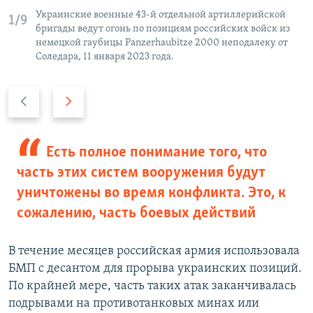
Украинские военные 43-й отдельной артиллерийской
1/9
бригады ведут огонь по позициям российских войск из
немецкой гаубицы Panzerhaubitze 2000 неподалеку от
Соледара, 11 января 2023 года.
П
С
р
л
е
е
д
д
Есть полное понимание того, что
ы
у
часть этих систем вооружения будут
д
ю
уничтожены во время конфликта. Это, к
у
щ
сожалению, часть боевых действий
щ
и
и
й
В течение месяцев российская армия использовала
й
с
БМП с десантом для прорыва украинских позиций.
с
л
По крайней мере, часть таких атак заканчивалась
л
а
подрывами на противотанковых минах или
а
й