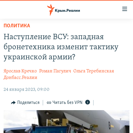
Доступность
ссылки
Вернуться
ПОЛИТИКА
к
НОВОСТИ
Наступление ВСУ: западная
основному
СПЕЦПРОЕКТЫ
содержанию
бронетехника изменит тактику
ВОДА
Вернутся
ГРУЗ 200
украинской армии?
к
ИСТОРИЯ
КАРТА ВОЕННЫХ ОБЪЕКТОВ КРЫМА
главной
Ярослав Кречко
Роман Пагулич
Ольга Теребинская
ЕЩЕ
11 ЛЕТ ОККУПАЦИИ КРЫМА. 11 ИСТОРИЙ СОПРОТИВЛЕНИЯ
навигации
Донбасс.Реалии
Вернутся
РАДІО СВОБОДА
ИНТЕРАКТИВ
24 января 2023, 09:00
к
КАК ОБОЙТИ БЛОКИРОВКУ
ИНФОГРАФИКА
поиску
Поделиться
Читать без VPN
ТЕЛЕПРОЕКТ КРЫМ.РЕАЛИИ
Українською
СОВЕТЫ ПРАВОЗАЩИТНИКОВ
Qırımtatar
ПРОПАВШИЕ БЕЗ ВЕСТИ