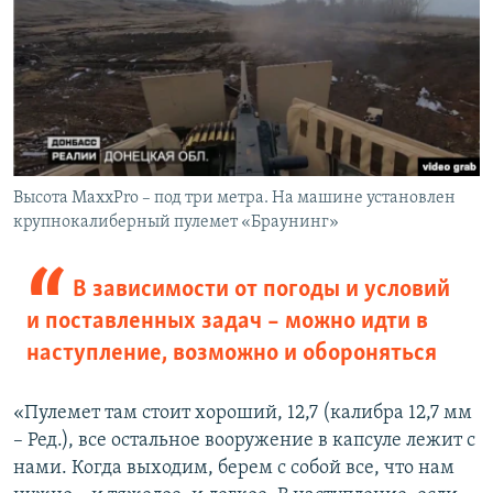
Высота MaxxPro – под три метра. На машине установлен
крупнокалиберный пулемет «Браунинг»
В зависимости от погоды и условий
и поставленных задач – можно идти в
наступление, возможно и обороняться
«Пулемет там стоит хороший, 12,7 (калибра 12,7 мм
– Ред.), все остальное вооружение в капсуле лежит с
нами. Когда выходим, берем с собой все, что нам