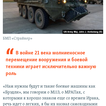
БМП «Страйкер»
В войне 21 века молниеносное
перемещение вооружения и боевой
техники играет исключительно важную
роль
«Нам нужны будут и такие боевые машины как
«Брэдли», мы говорим о M113, о МРАПах, с
которыми я хорошо знаком еще со времен Ирака,
речь идет о легких, я бы их назвал самоходными