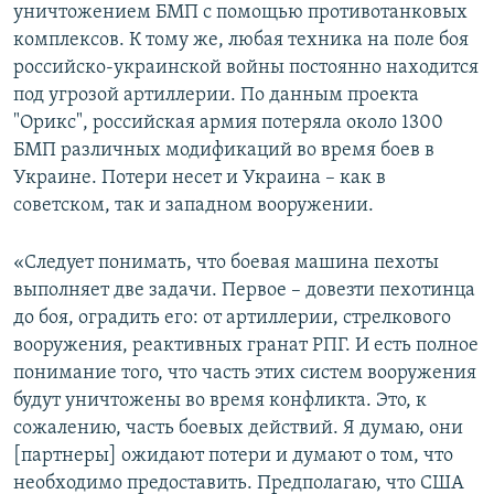
уничтожением БМП с помощью противотанковых
й
д
комплексов. К тому же, любая техника на поле боя
д
российско-украинской войны постоянно находится
под угрозой артиллерии. По данным проекта
"Орикс", российская армия потеряла около 1300
БМП различных модификаций во время боев в
Украине. Потери несет и Украина – как в
советском, так и западном вооружении.
«Следует понимать, что боевая машина пехоты
выполняет две задачи. Первое – довезти пехотинца
до боя, оградить его: от артиллерии, стрелкового
вооружения, реактивных гранат РПГ. И есть полное
понимание того, что часть этих систем вооружения
будут уничтожены во время конфликта. Это, к
сожалению, часть боевых действий. Я думаю, они
[партнеры] ожидают потери и думают о том, что
необходимо предоставить. Предполагаю, что США