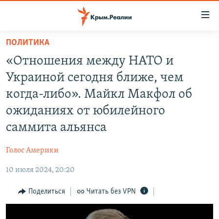
Доступность
ссылки
Вернуться
ПОЛИТИКА
к
НОВОСТИ
«Отношения между НАТО и
основному
СПЕЦПРОЕКТЫ
содержанию
Украиной сегодня ближе, чем
ВОДА
Вернутся
ГРУЗ 200
когда-либо». Майкл Макфол об
к
ИСТОРИЯ
КАРТА ВОЕННЫХ ОБЪЕКТОВ КРЫМА
ожиданиях от юбилейного
главной
ЕЩЕ
11 ЛЕТ ОККУПАЦИИ КРЫМА. 11 ИСТОРИЙ СОПРОТИВЛЕНИЯ
навигации
саммита альянса
Вернутся
РАДІО СВОБОДА
ИНТЕРАКТИВ
к
Голос Америки
КАК ОБОЙТИ БЛОКИРОВКУ
ИНФОГРАФИКА
поиску
10 июля 2024, 20:20
ТЕЛЕПРОЕКТ КРЫМ.РЕАЛИИ
Українською
Поделиться
Читать без VPN
СОВЕТЫ ПРАВОЗАЩИТНИКОВ
Qırımtatar
ПРОПАВШИЕ БЕЗ ВЕСТИ