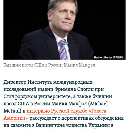
ПРИСОЕДИНЯЙТЕСЬ!
ПОБЕДИТЕЛЕЙ НЕ СУДЯТ?
КРЫМ.НЕПОКОРЕННЫЙ
ELIFBE
УКРАИНСКАЯ ПРОБЛЕМА КРЫМА
Все сайты RFE/RL
Бывший посол США в России Майкл Макфол
Директор Института международных
исследований имени Фримена Спогли при
Стэнфордском университете, а также бывший
посол США в России Майкл Макфол (Michael
McFaul) в
интервью Русской службе «Голоса
Америки»
рассуждает о перспективах обсуждения
на саммите в Вашингтоне членства Украины в