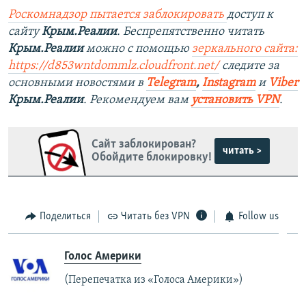
Роскомнадзор пытается заблокировать
доступ к
сайту
Крым.Реалии
. Беспрепятственно читать
Крым.Реалии
можно с помощью
зеркального сайта:
https://d853wntdommlz.cloudfront.net/
следите за
основными новостями в
Telegram
,
Instagram
и
Viber
Крым.Реалии
. Рекомендуем вам
установить VPN
.
Сайт заблокирован?
читать >
Обойдите блокировку!
Поделиться
Читать без VPN
Follow us
Голос Америки
(Перепечатка из «Голоса Америки»)