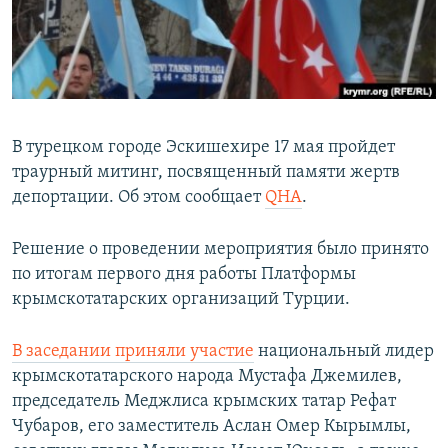
ПРИСОЕДИНЯЙТЕСЬ!
ПОБЕДИТЕЛЕЙ НЕ СУДЯТ?
КРЫМ.НЕПОКОРЕННЫЙ
ELIFBE
УКРАИНСКАЯ ПРОБЛЕМА КРЫМА
В турецком городе Эскишехире 17 мая пройдет
Все сайты RFE/RL
траурный митинг, посвященный памяти жертв
депортации. Об этом сообщает
QHA
.
Решение о проведении мероприятия было принято
по итогам первого дня работы Платформы
крымскотатарских организаций Турции.
В заседании приняли участие
национальный лидер
крымскотатарского народа Мустафа Джемилев,
председатель Меджлиса крымских татар Рефат
Чубаров, его заместитель Аслан Омер Кырымлы,