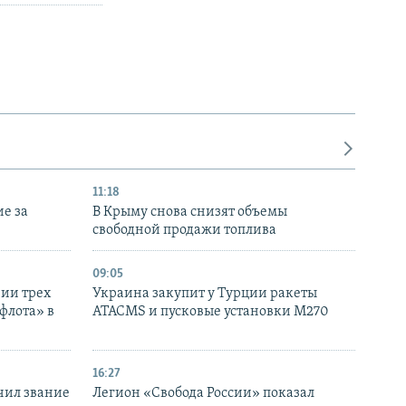
11:18
е за
В Крыму снова снизят объемы
свободной продажи топлива
09:05
нии трех
Украина закупит у Турции ракеты
флота» в
ATACMS и пусковые установки M270
16:27
чил звание
Легион «Свобода России» показал