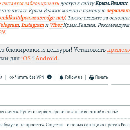
 пытается заблокировать
доступ к сайту
Крым.Реалии
.
венно читать Крым.Реалии можно с помощью
зеркально
bmldkxitdpoa.azureedge.net/
.
Также следите за основн
Telegram
,
Instagram
и
Viber
Крым.Реалии. Рекомендуем
PN
.
ез блокировки и цензуры! Установить
прилож
лии для
iOS
і
Android
.
ся
Читать без VPN
Follow us
Печать
рессиям». Рунет о первом сроке по «антивоенной» статье
абудут и не простят». Соцсети – о новых санкциях против Рос