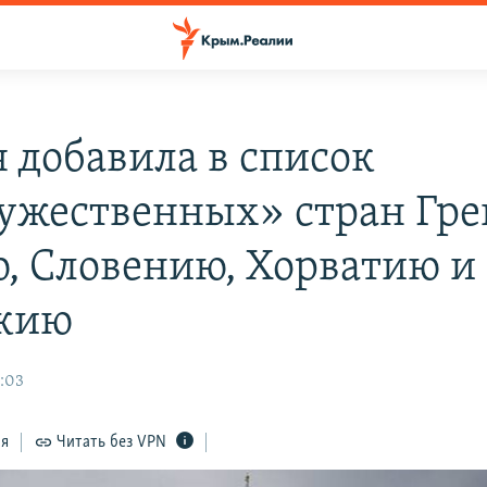
я добавила в список
ужественных» стран Гре
, Словению, Хорватию и
кию
1:03
ся
Читать без VPN