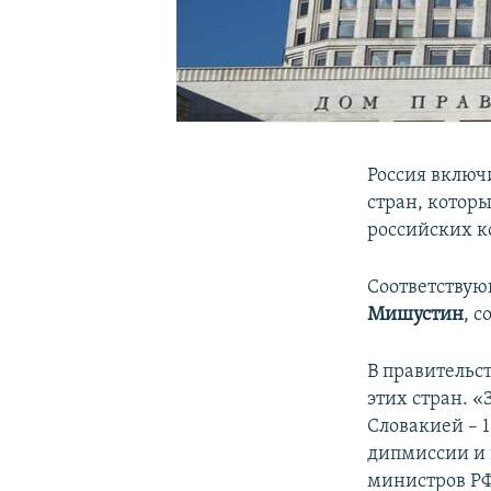
Россия включ
стран, котор
российских к
Соответству
Мишустин
, 
В правительс
этих стран. «
Словакией – 1
дипмиссии и 
министров РФ