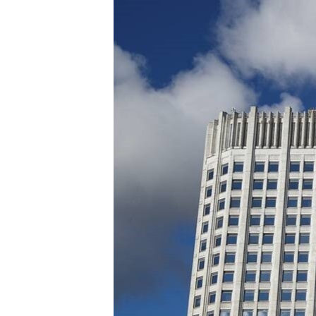
ПОБЕДИТЕЛЕЙ НЕ СУДЯТ?
КРЫМ.НЕПОКОРЕННЫЙ
ELIFBE
УКРАИНСКАЯ ПРОБЛЕМА КРЫМА