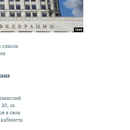
 список
нии
хаил
дипмиссий
 20, за
ов в свои
 кабинета