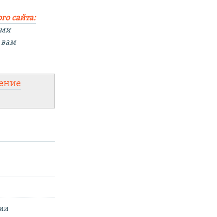
го сайта:
ыми
 вам
ение
сии