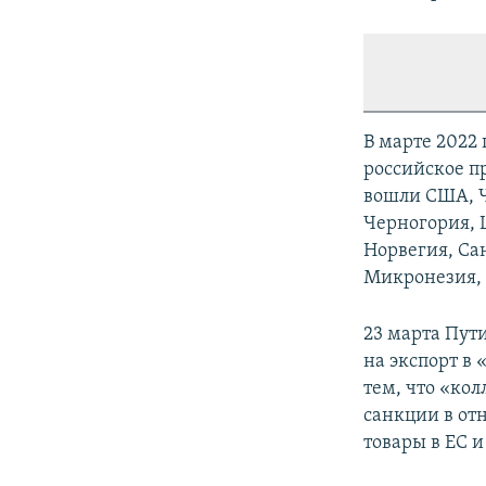
В марте 2022
российское п
вошли США, Ч
Черногория, 
Норвегия, Са
Микронезия, 
23 марта Пути
на экспорт в
тем, что «ко
санкции в от
товары в ЕС и