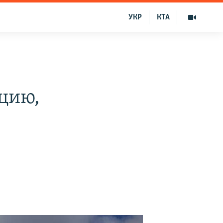
УКР
КТА
цию,