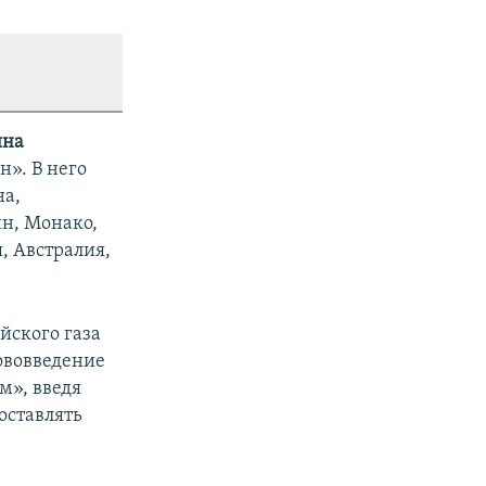
ина
н». В него
на,
н, Монако,
, Австралия,
йского газа
нововведение
м», введя
оставлять