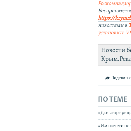
Роскомнадзор
Беспрепятст
https://krymr
новостями в
установить V
Новости б
Крым.Реа
Поделить
ПО ТЕМЕ
«Дан старт реп
«Им ничего не з