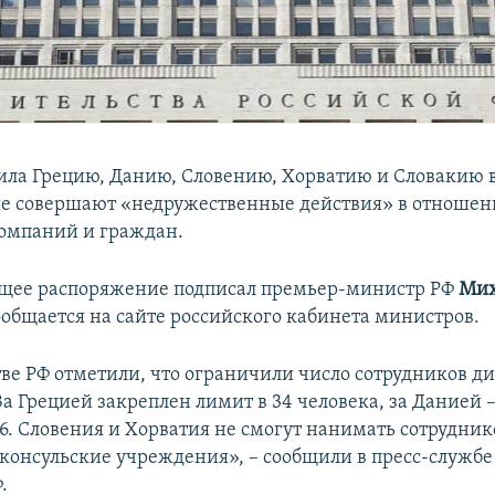
ила Грецию, Данию, Словению, Хорватию и Словакию в
ые совершают «недружественные действия» в отноше
омпаний и граждан.
ющее распоряжение подписал премьер-министр РФ
Ми
сообщается на сайте российского кабинета министров.
тве РФ отметили, что ограничили число сотрудников 
За Грецией закреплен лимит в 34 человека, за Данией –
6. Словения и Хорватия не смогут нанимать сотрудник
консульские учреждения», – сообщили в пресс-службе
.