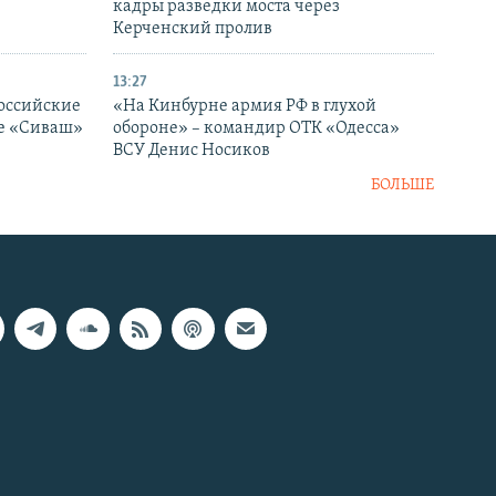
кадры разведки моста через
Керченский пролив
13:27
оссийские
«На Кинбурне армия РФ в глухой
ке «Сиваш»
обороне» – командир ОТК «Одесса»
ВСУ Денис Носиков
БОЛЬШЕ