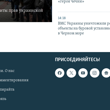
«героя Чечни»
щиты прав украинской
14:18
ВМС Украины уничтожили р
объекты на буровой установ
в Черном море
ПРИСОЕДИНЯЙТЕСЬ!
и. О нас
омментирования
опирайта
вязь