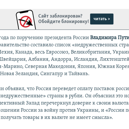
Сайт заблокирован?
читать >
Обойдите блокировку!
 года по поручению президента России
Владимира Пут
равительство составило список «недружественных стра
ехия, Канада, весь Евросоюз, Великобритания, Украи
Швейцария, Албания, Андорра, Исландия, Лихтенштей
н-Марино, Северная Македония, Япония, Южная Корея
Новая Зеландия, Сингапур и Тайвань.
н объявил, что Россия переведет оплату поставок росси
 «недружественные» страны в рубли. Он объяснил это 
ллективный Запад перечеркнул доверие к своим валюта
ношении России за войну против Украины, и «России п
 получать товары в их валюте не имеет смысла».