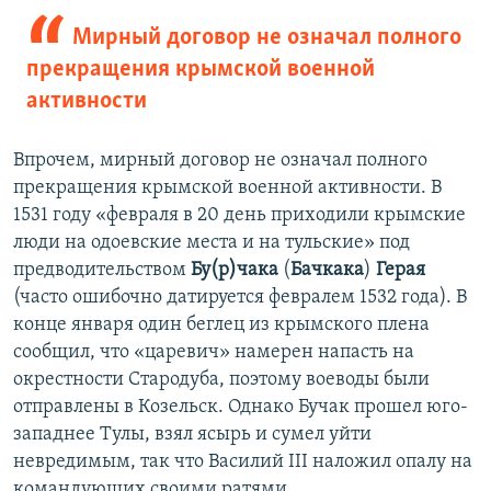
Мирный договор не означал полного
прекращения крымской военной
активности
Впрочем, мирный договор не означал полного
прекращения крымской военной активности. В
1531 году «февраля в 20 день приходили крымские
люди на одоевские места и на тульские» под
предводительством
Бу(р)чака
(
Бачкака
)
Герая
(часто ошибочно датируется февралем 1532 года). В
конце января один беглец из крымского плена
сообщил, что «царевич» намерен напасть на
окрестности Стародуба, поэтому воеводы были
отправлены в Козельск. Однако Бучак прошел юго-
западнее Тулы, взял ясырь и сумел уйти
невредимым, так что Василий III наложил опалу на
командующих своими ратями.