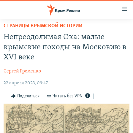
Доступность
ссылки
Вернуться
СТРАНИЦЫ КРЫМСКОЙ ИСТОРИИ
к
НОВОСТИ
Непреодолимая Ока: малые
основному
СПЕЦПРОЕКТЫ
содержанию
крымские походы на Московию в
ВОДА
Вернутся
ГРУЗ 200
XVI веке
к
ИСТОРИЯ
КАРТА ВОЕННЫХ ОБЪЕКТОВ КРЫМА
главной
Сергей Громенко
ЕЩЕ
11 ЛЕТ ОККУПАЦИИ КРЫМА. 11 ИСТОРИЙ СОПРОТИВЛЕНИЯ
навигации
Вернутся
22 апреля 2023, 09:47
РАДІО СВОБОДА
ИНТЕРАКТИВ
к
КАК ОБОЙТИ БЛОКИРОВКУ
ИНФОГРАФИКА
Поделиться
Читать без VPN
поиску
ТЕЛЕПРОЕКТ КРЫМ.РЕАЛИИ
Українською
СОВЕТЫ ПРАВОЗАЩИТНИКОВ
Qırımtatar
ПРОПАВШИЕ БЕЗ ВЕСТИ