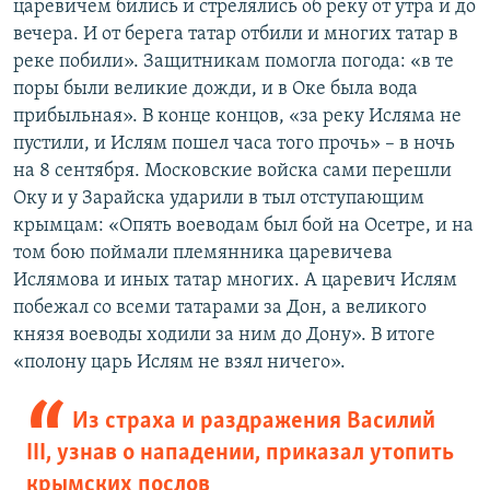
царевичем бились и стрелялись об реку от утра и до
вечера. И от берега татар отбили и многих татар в
реке побили». Защитникам помогла погода: «в те
поры были великие дожди, и в Оке была вода
прибыльная». В конце концов, «за реку Исляма не
пустили, и Ислям пошел часа того прочь» – в ночь
на 8 сентября. Московские войска сами перешли
Оку и у Зарайска ударили в тыл отступающим
крымцам: «Опять воеводам был бой на Осетре, и на
том бою поймали племянника царевичева
Ислямова и иных татар многих. А царевич Ислям
побежал со всеми татарами за Дон, а великого
князя воеводы ходили за ним до Дону». В итоге
«полону царь Ислям не взял ничего».
Из страха и раздражения Василий
III, узнав о нападении, приказал утопить
крымских послов