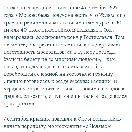
Согласно Разрядной книге, еще 4 сентября 1527
года в Москве была получена весть, что Ислям, еще
трое «царевичей» и многочисленные мурзы с 30-
ти или 40-тысячным войском подходят к Оке,
намереваясь форсировать реку у Ростиславля. Тем
не менее, Воскресенская летопись подчеркивает
неготовность московитов: «а в ту пору воеводы
были на берегу не со многими людьми», – как
назло, за неделю до этого часть войск была
переброшена с южной на восточную границу.
Спешно готовилась к осаде Москва: Василий III
«град велел укрепить и животы людям с посадов в
град велел возить, и пушки и пищали в граде велел
пристроить».
7 сентября крымцы подошли к Оке и попытались
начать переправу, но московиты «с Ислямом