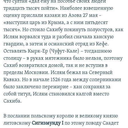
что султан «дал ему на пособье своих людей
тридцать тысяч пойти». Наиболее взвешенную
оценку прислали казаки из Азова 27 мая –
«выступил царь из Крыма, а с ним пятьдесят
тысяч». Но стоило Сахибу покинуть полуостров, как
Ислям ворвался туда и разбил сначала ханскую
гвардию, а затем и османский отряд из Кефе.
Оставлять Кырк-Ер (Чуфут-Кале) – тогдашнюю
столицу – в руках мятежника было нельзя, поэтому
Сахиб возвратился домой, так и не вступив в
пределы Московии. Ислям бежал на Северный
Кавказ. Но в начале 1526 года между соперниками
было заключено перемирие – хан сохранял за
собой титул, Ислям становился калгой вместо
Сахиба.
В послании польскому королю и великому князю
литовскому
Сигизмунду I
по этому поводу Саадет