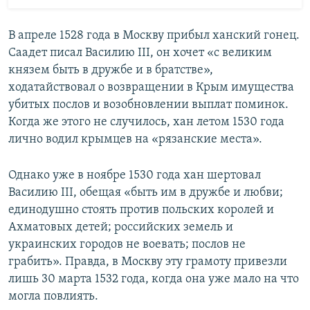
В апреле 1528 года в Москву прибыл ханский гонец.
Саадет писал Василию III, он хочет «с великим
князем быть в дружбе и в братстве»,
ходатайствовал о возвращении в Крым имущества
убитых послов и возобновлении выплат поминок.
Когда же этого не случилось, хан летом 1530 года
лично водил крымцев на «рязанские места».
Однако уже в ноябре 1530 года хан шертовал
Василию III, обещая «быть им в дружбе и любви;
единодушно стоять против польских королей и
Ахматовых детей; российских земель и
украинских городов не воевать; послов не
грабить». Правда, в Москву эту грамоту привезли
лишь 30 марта 1532 года, когда она уже мало на что
могла повлиять.