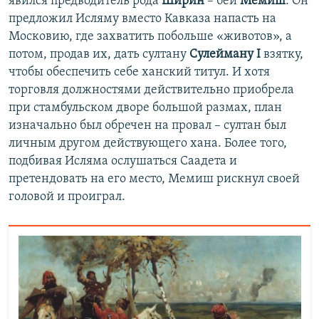
явился предводитель рода
Ширин
– бей
Мемиш
. Он
предложил Исляму вместо Кавказа напасть на
Московию, где захватить побольше «животов», а
потом, продав их, дать султану
Сулейману I
взятку,
чтобы обеспечить себе ханский титул. И хотя
торговля должностями действительно приобрела
при стамбульском дворе большой размах, план
изначально был обречен на провал – султан был
личным другом действующего хана. Более того,
подбивая Исляма ослушаться Саадета и
претендовать на его место, Мемиш рискнул своей
головой и проиграл.