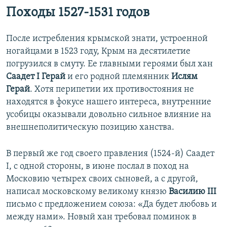
Походы 1527-1531 годов
После истребления крымской знати, устроенной
ногайцами в 1523 году, Крым на десятилетие
погрузился в смуту. Ее главными героями был хан
Саадет I Герай
и его родной племянник
Ислям
Герай
. Хотя перипетии их противостояния не
находятся в фокусе нашего интереса, внутренние
усобицы оказывали довольно сильное влияние на
внешнеполитическую позицию ханства.
В первый же год своего правления (1524-й) Саадет
I, с одной стороны, в июне послал в поход на
Московию четырех своих сыновей, а с другой,
написал московскому великому князю
Василию III
письмо с предложением союза: «Да будет любовь и
между нами». Новый хан требовал поминок в