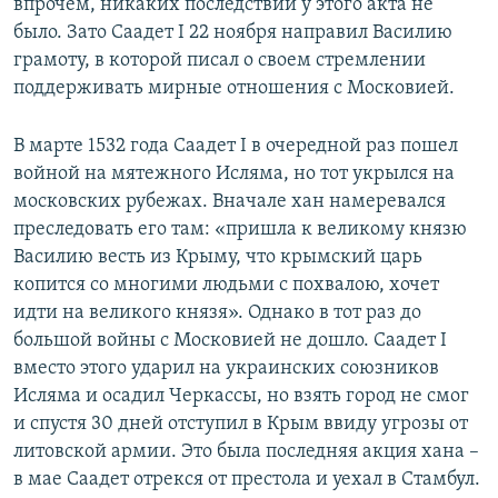
впрочем, никаких последствий у этого акта не
было. Зато Саадет I 22 ноября направил Василию
грамоту, в которой писал о своем стремлении
поддерживать мирные отношения с Московией.
В марте 1532 года Саадет I в очередной раз пошел
войной на мятежного Исляма, но тот укрылся на
московских рубежах. Вначале хан намеревался
преследовать его там: «пришла к великому князю
Василию весть из Крыму, что крымский царь
копится со многими людьми с похвалою, хочет
идти на великого князя». Однако в тот раз до
большой войны с Московией не дошло. Саадет I
вместо этого ударил на украинских союзников
Исляма и осадил Черкассы, но взять город не смог
и спустя 30 дней отступил в Крым ввиду угрозы от
литовской армии. Это была последняя акция хана –
в мае Саадет отрекся от престола и уехал в Стамбул.