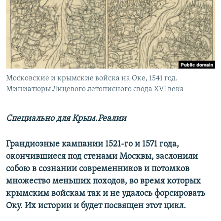
ПРИСОЕДИНЯЙТЕСЬ!
ПОБЕДИТЕЛЕЙ НЕ СУДЯТ?
КРЫМ.НЕПОКОРЕННЫЙ
ELIFBE
УКРАИНСКАЯ ПРОБЛЕМА КРЫМА
Все сайты RFE/RL
Московские и крымские войска на Оке, 1541 год.
Миниатюры Лицевого летописного свода XVI века
Специально для Крым.Реалии
Грандиозные кампании 1521-го и 1571 года,
окончившиеся под стенами Москвы, заслонили
собою в сознании современников и потомков
множество меньших походов, во время которых
крымским войскам так и не удалось форсировать
Оку. Их истории и будет посвящен этот цикл.