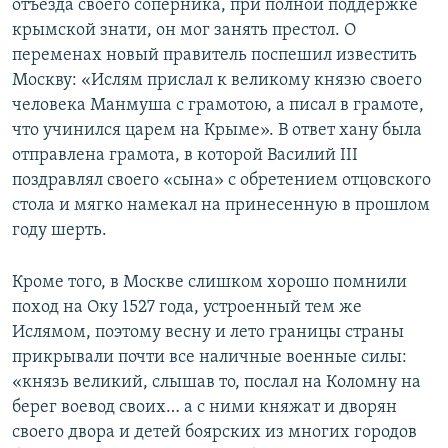
отъезда своего соперника, при полной поддержке
крымской знати, он мог занять престол. О
переменах новый правитель поспешил известить
Москву: «Ислям прислал к великому князю своего
человека Манмуша с грамотою, а писал в грамоте,
что учинился царем на Крыме». В ответ хану была
отправлена грамота, в которой Василий III
поздравлял своего «сына» с обретением отцовского
стола и мягко намекал на принесенную в прошлом
году шерть.
Кроме того, в Москве слишком хорошо помнили
поход на Оку 1527 года, устроенный тем же
Ислямом, поэтому весну и лето границы страны
прикрывали почти все наличные военные силы:
«князь великий, слышав то, послал на Коломну на
берег воевод своих… а с ними княжат и дворян
своего двора и детей боярских из многих городов