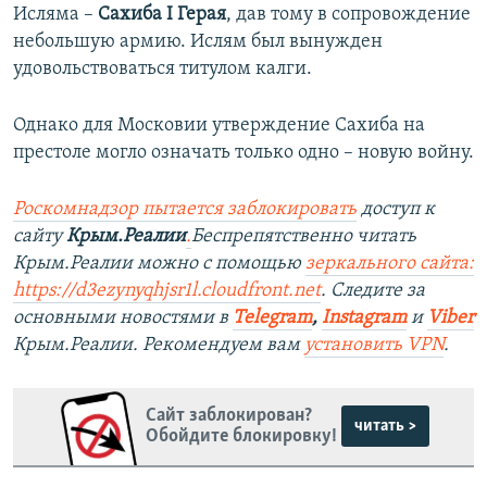
Исляма –
Сахиба I Герая
, дав тому в сопровождение
небольшую армию. Ислям был вынужден
удовольствоваться титулом калги.
Однако для Московии утверждение Сахиба на
престоле могло означать только одно – новую войну.
Роскомнадзор пытается заблокировать
доступ к
сайту
Крым.Реалии
.
Беспрепятственно читать
Крым.Реалии можно с помощью
зеркального сайта:
https://d3ezynyqhjsr1l.cloudfront.net
. Следите за
основными новостями в
Telegram
,
Instagram
и
Viber
Крым.Реалии. Рекомендуем вам
установить VPN
.
Сайт заблокирован?
читать >
Обойдите блокировку!