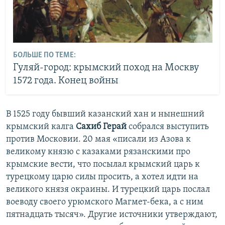
БОЛЬШЕ ПО ТЕМЕ:
Гуляй-город: крымский поход на Москву
1572 года. Конец войны
В 1525 году бывший казанский хан и нынешний
крымский калга
Сахиб Герай
собрался выступить
против Московии. 20 мая «писали из Азова к
великому князю с казаками рязанскими про
крымские вести, что посылал крымский царь к
турецкому царю силы просить, а хотел идти на
великого князя окраины. И турецкий царь послал
воеводу своего урюмского Магмет-бека, а с ним
пятнадцать тысяч». Другие источники утверждают,