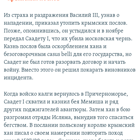
Из страха и раздражения Василий III, узнав о
нападении, приказал утопить крымских послов.
Позже, опомнившись, он устыдился и в ноябре
передал Саадету I, что их убила московская чернь.
Казнь послов была оскорблением хана и
безоговорочным casus belli для его государства, но
Саадет не был готов разорвать договор и начать
войну. Вместо этого он решил покарать виновников
инцидента.
Когда войско калги вернулось в Причерноморье,
Саадет I схватил и казнил бея Мемиша и ряд
других поджигателей авантюры. Затем хан в бою
разгромил отряды Исляма, вынудив того спасаться
бегством. В послании польскому королю крымский
хан писал о своем намерении повторить поход