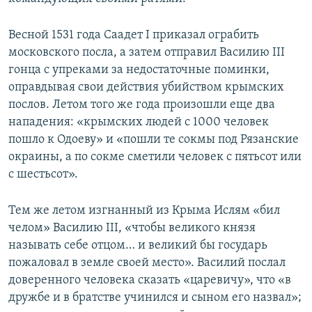
Весной 1531 года Саадет I приказал ограбить
московского посла, а затем отправил Василию III
гонца с упреками за недостаточные поминки,
оправдывая свои действия убийством крымских
послов. Летом того же года произошли еще два
нападения: «крымских людей с 1000 человек
пошло к Одоеву» и «пошли те сокмы под Рязанские
окраины, а по сокме сметили человек с пятьсот или
с шестьсот».
Тем же летом изгнанный из Крыма Ислям «бил
челом» Василию III, «чтобы великого князя
называть себе отцом… и великий бы государь
пожаловал в земле своей место». Василий послал
доверенного человека сказать «царевичу», что «в
дружбе и в братстве учинился и сыном его назвал»;