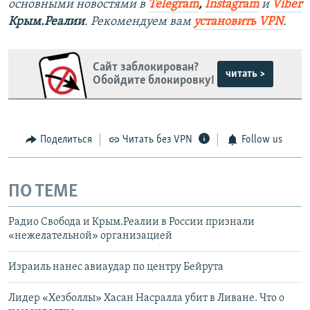
основными новостями в
Telegram
,
Instagram
и
Viber
Крым.Реалии
. Рекомендуем вам
установить VPN
.
Сайт заблокирован?
читать >
Обойдите блокировку!
Поделиться
Читать без VPN
Follow us
ПО ТЕМЕ
Радио Свобода и Крым.Реалии в России признали
«нежелательной» организацией
Израиль нанес авиаудар по центру Бейрута
Лидер «Хезболлы» Хасан Насралла убит в Ливане. Что о