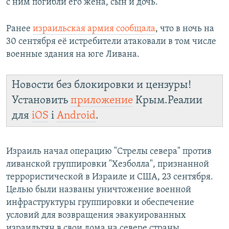
с ним погибли его жена, сын и дочь.
Ранее
израильская армия сообщала
, что в ночь на
30 сентября её истребители атаковали в том числе
военные здания на юге Ливана.
Новости без блокировки и цензуры!
Установить
приложение
Крым.Реалии
для
iOS
і
Android
.
Израиль начал операцию "Стрелы севера" против
ливанской группировки "Хезболла", признанной
террористической в Израиле и США, 23 сентября.
Целью были названы уничтожение военной
инфраструктуры группировки и обеспечение
условий для возвращения эвакуированных
израильтян в свои дома на севере страны.