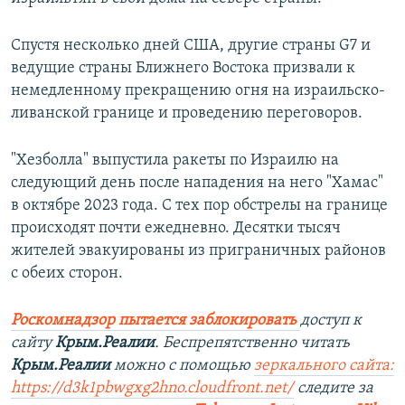
Спустя несколько дней США, другие страны G7 и
ведущие страны Ближнего Востока призвали к
немедленному прекращению огня на израильско-
ливанской границе и проведению переговоров.
"Хезболла" выпустила ракеты по Израилю на
следующий день после нападения на него "Хамас"
в октябре 2023 года. С тех пор обстрелы на границе
происходят почти ежедневно. Десятки тысяч
жителей эвакуированы из приграничных районов
с обеих сторон.
Роскомнадзор пытается заблокировать
доступ к
сайту
Крым.Реалии
. Беспрепятственно читать
Крым.Реалии
можно с помощью
зеркального сайта:
https://d3k1pbwgxg2hno.cloudfront.net/
следите за