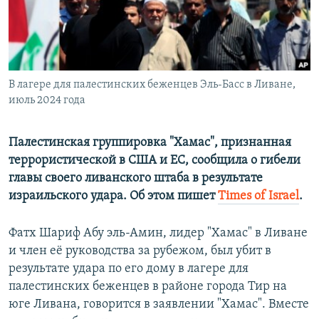
ПРИСОЕДИНЯЙТЕСЬ!
ПОБЕДИТЕЛЕЙ НЕ СУДЯТ?
КРЫМ.НЕПОКОРЕННЫЙ
ELIFBE
В лагере для палестинских беженцев Эль-Басс в Ливане,
УКРАИНСКАЯ ПРОБЛЕМА КРЫМА
июль 2024 года
Все сайты RFE/RL
Палестинская группировка "Хамас", признанная
террористической в США и ЕС, сообщила о гибели
главы своего ливанского штаба в результате
израильского удара. Об этом пишет
Times of Israel
.
Фатх Шариф Абу эль-Амин, лидер "Хамас" в Ливане
и член её руководства за рубежом, был убит в
результате удара по его дому в лагере для
палестинских беженцев в районе города Тир на
юге Ливана, говорится в заявлении "Хамас". Вместе