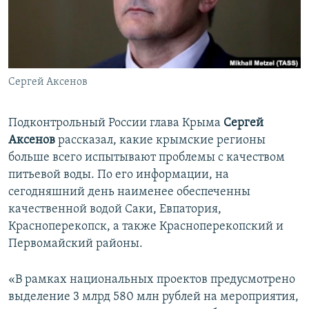
ПРИСОЕДИНЯЙТЕСЬ!
ПОБЕДИТЕЛЕЙ НЕ СУДЯТ?
КРЫМ.НЕПОКОРЕННЫЙ
ELIFBE
Сергей Аксенов
УКРАИНСКАЯ ПРОБЛЕМА КРЫМА
Все сайты RFE/RL
Подконтрольный России глава Крыма
Сергей
Аксенов
рассказал, какие крымские регионы
больше всего испытывают проблемы с качеством
питьевой воды. По его информации, на
сегодняшний день наименее обеспеченны
качественной водой Саки, Евпатория,
Красноперекопск, а также Красноперекопский и
Первомайский районы.
«В рамках национальных проектов предусмотрено
выделение 3 млрд 580 млн рублей на мероприятия,