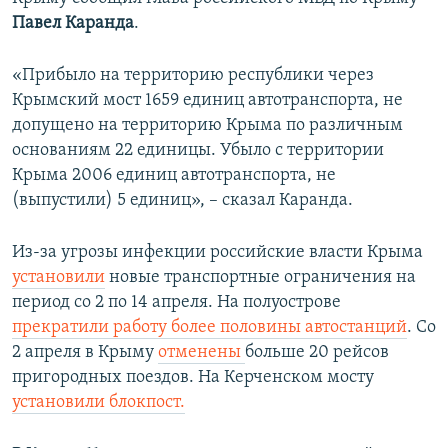
ПРИСОЕДИНЯЙТЕСЬ!
ПОБЕДИТЕЛЕЙ НЕ СУДЯТ?
Павел Каранда
.
КРЫМ.НЕПОКОРЕННЫЙ
«Прибыло на территорию республики через
ELIFBE
Крымский мост 1659 единиц автотранспорта, не
допущено на территорию Крыма по различным
УКРАИНСКАЯ ПРОБЛЕМА КРЫМА
основаниям 22 единицы. Убыло с территории
Все сайты RFE/RL
Крыма 2006 единиц автотранспорта, не
(выпустили) 5 единиц», – сказал Каранда.
Из-за угрозы инфекции российские власти Крыма
установили
новые транспортные ограничения на
период со 2 по 14 апреля. На полуострове
прекратили работу более половины автостанций
. Со
2 апреля в Крыму
отменены
больше 20 рейсов
пригородных поездов. На Керченском мосту
установили блокпост.