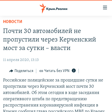
Доступность
ссылки
Вернуться
НОВОСТИ
к
НОВОСТИ
Почти 30 автомобилей не
основному
СПЕЦПРОЕКТЫ
содержанию
пропустили через Керченский
ВОДА
Вернутся
ГРУЗ 200
мост за сутки – власти
к
ИСТОРИЯ
КАРТА ВОЕННЫХ ОБЪЕКТОВ КРЫМА
главной
11 апреля 2020, 13:13
ЕЩЕ
11 ЛЕТ ОККУПАЦИИ КРЫМА. 11 ИСТОРИЙ СОПРОТИВЛЕНИЯ
навигации
Вернутся
Поделиться
Читать без VPN
РАДІО СВОБОДА
ИНТЕРАКТИВ
к
Российские полицейские за прошедшие сутки не
КАК ОБОЙТИ БЛОКИРОВКУ
ИНФОГРАФИКА
поиску
пропустили через Керченский мост почти 30
ТЕЛЕПРОЕКТ КРЫМ.РЕАЛИИ
автомобилей. Об этом сегодня в ходе заседания
Українською
оперативного штаба по предотвращению
СОВЕТЫ ПРАВОЗАЩИТНИКОВ
Qırımtatar
распространения коронавирусной инфекции в
ПРОПАВШИЕ БЕЗ ВЕСТИ
Крыму сообщил глава российского МВД по Крыму