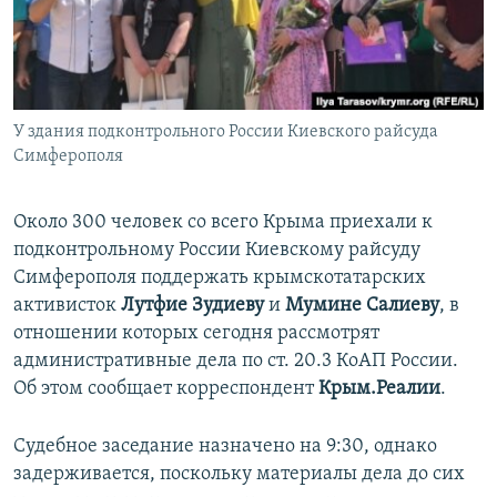
ПРИСОЕДИНЯЙТЕСЬ!
ПОБЕДИТЕЛЕЙ НЕ СУДЯТ?
КРЫМ.НЕПОКОРЕННЫЙ
ELIFBE
У здания подконтрольного России Киевского райсуда
УКРАИНСКАЯ ПРОБЛЕМА КРЫМА
Симферополя
Все сайты RFE/RL
Около 300 человек со всего Крыма приехали к
подконтрольному России Киевскому райсуду
Симферополя поддержать крымскотатарских
активисток
Лутфие Зудиеву
и
Мумине Салиеву
, в
отношении которых сегодня рассмотрят
административные дела по ст. 20.3 КоАП России.
Об этом сообщает корреспондент
Крым.Реалии
.
Судебное заседание назначено на 9:30, однако
задерживается, поскольку материалы дела до сих