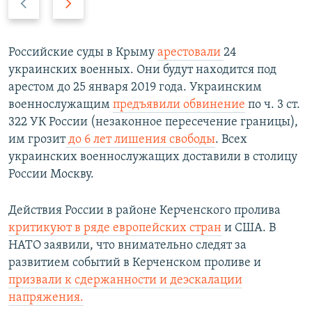
р
л
е
е
д
д
Российские суды в Крыму
арестовали
24
ы
у
украинских военных. Они будут находится под
д
ю
арестом до 25 января 2019 года. Украинским
у
щ
военнослужащим
предъявили обвинение
по ч. 3 ст.
щ
и
322 УК России (незаконное пересечение границы),
и
й
им грозит
до 6 лет лишения свободы
. Всех
й
с
украинских военнослужащих доставили в столицу
с
л
России Москву.​
л
а
а
й
Действия России в районе Керченского пролива
й
д
критикуют в ряде европейских стран
и США. В
д
НАТО заявили, что внимательно следят за
развитием событий в Керченском проливе и
призвали к сдержанности и деэскалации
напряжения.