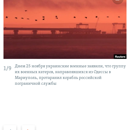
Днем 25 ноября украинские военные заявили, что группу
1/9
их военных катеров, направлявшихся из Одессы в
Мариуполь, протаранил корабль российской
пограничной службы
П
С