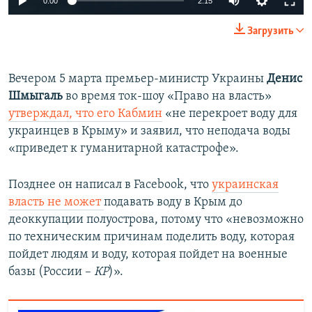
0:00
2:15
270p
Загрузить
360p
Auto
270p
360p
404p
404p
Вечером 5 марта премьер-министр Украины
Денис
Шмыгаль
во время ток-шоу «Право на власть»
1080p
1080p
утверждал, что его Кабмин
«не перекроет воду для
украинцев в Крыму» и заявил, что неподача воды
«приведет к гуманитарной катастрофе».
Позднее он написал в Facebook, что
украинская
власть не может
подавать воду в Крым до
деоккупации полуострова, потому что «невозможно
по техническим причинам поделить воду, которая
пойдет людям и воду, которая пойдет на военные
базы (России –
КР
)».