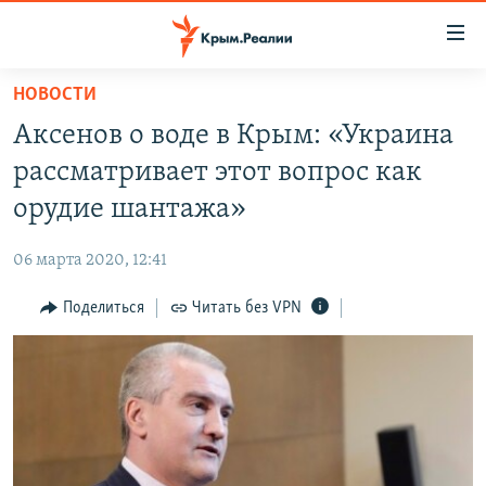
Доступность
ссылки
Вернуться
НОВОСТИ
к
НОВОСТИ
Аксенов о воде в Крым: «Украина
основному
СПЕЦПРОЕКТЫ
содержанию
рассматривает этот вопрос как
ВОДА
Вернутся
ГРУЗ 200
орудие шантажа»
к
ИСТОРИЯ
КАРТА ВОЕННЫХ ОБЪЕКТОВ КРЫМА
главной
06 марта 2020, 12:41
ЕЩЕ
11 ЛЕТ ОККУПАЦИИ КРЫМА. 11 ИСТОРИЙ СОПРОТИВЛЕНИЯ
навигации
Вернутся
Поделиться
Читать без VPN
РАДІО СВОБОДА
ИНТЕРАКТИВ
к
КАК ОБОЙТИ БЛОКИРОВКУ
ИНФОГРАФИКА
поиску
ТЕЛЕПРОЕКТ КРЫМ.РЕАЛИИ
Українською
СОВЕТЫ ПРАВОЗАЩИТНИКОВ
Qırımtatar
ПРОПАВШИЕ БЕЗ ВЕСТИ