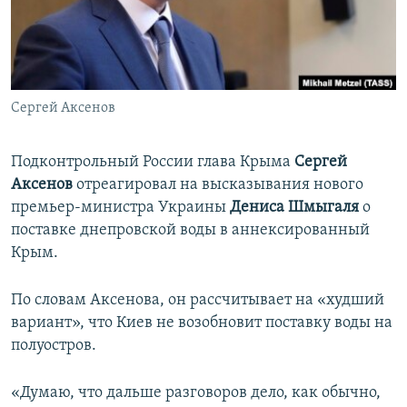
ПРИСОЕДИНЯЙТЕСЬ!
ПОБЕДИТЕЛЕЙ НЕ СУДЯТ?
КРЫМ.НЕПОКОРЕННЫЙ
ELIFBE
Сергей Аксенов
УКРАИНСКАЯ ПРОБЛЕМА КРЫМА
Все сайты RFE/RL
Подконтрольный России глава Крыма
Сергей
Аксенов
отреагировал на высказывания нового
премьер-министра Украины
Дениса Шмыгаля
о
поставке днепровской воды в аннексированный
Крым.
По словам Аксенова, он рассчитывает на «худший
вариант», что Киев не возобновит поставку воды на
полуостров.
«Думаю, что дальше разговоров дело, как обычно,