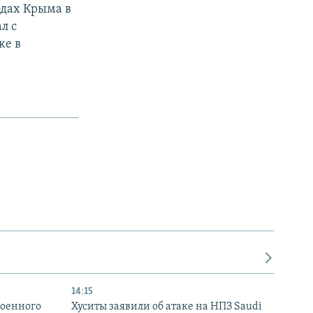
одах Крыма в
л с
же в
14:15
военного
Хуситы заявили об атаке на НПЗ Saudi