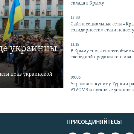
склада в Крыму
13:33
Сайт и социальные сети «Кр
солидарности» стали недост
11:18
где украинцы
В Крыму снова снизят объем
свободной продажи топлива
щиты прав украинской
09:05
Украина закупит у Турции р
ATACMS и пусковые установ
ПРИСОЕДИНЯЙТЕСЬ!