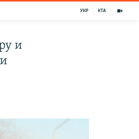
УКР
КТА
ру и
ми