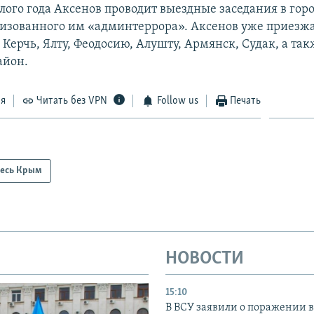
лого года Аксенов проводит выездные заседания в гор
изованного им «админтеррора». Аксенов уже приезжа
Керчь, Ялту, Феодосию, Алушту, Армянск, Судак, а так
айон.
ся
Читать без VPN
Follow us
Печать
есь Крым
НОВОСТИ
15:10
В ВСУ заявили о поражении 