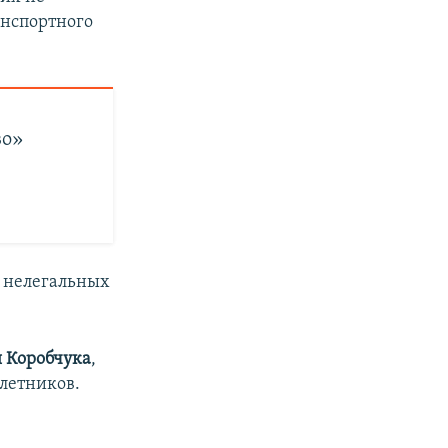
анспортного
во»
у нелегальных
 Коробчука
,
летников.