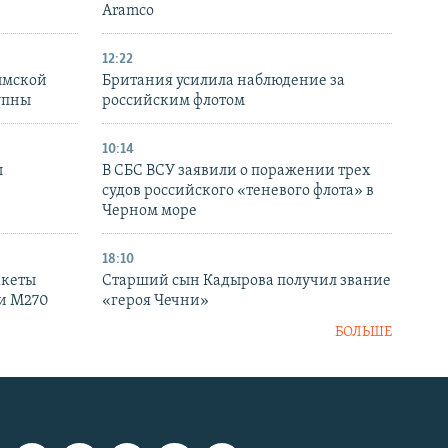
Aramco
12:22
ымской
Британия усилила наблюдение за
упны
российским флотом
10:14
ы
В СБС ВСУ заявили о поражении трех
судов российского «теневого флота» в
Черном море
18:10
акеты
Старший сын Кадырова получил звание
ки M270
«героя Чечни»
БОЛЬШЕ