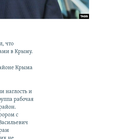
, что
ами в Крыму.
районе Крыма
и наглость и
руппа рабочая
район.
рором с
 Васильевич
ерам
 их не