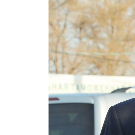
ПОБЕДИТЕЛЕЙ НЕ СУДЯТ?
КРЫМ.НЕПОКОРЕННЫЙ
ELIFBE
УКРАИНСКАЯ ПРОБЛЕМА КРЫМА