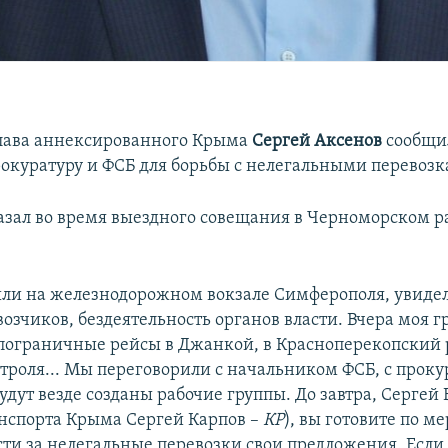
лава аннексированного Крыма
Сергей Аксенов
сообщил
окуратуру и ФСБ для борьбы с нелегальными перевозк
казал во время выездного совещания в Черноморском 
ли на железнодорожном вокзале Симферополя, увидел
озчиков, бездеятельность органов власти. Вчера моя г
пограничные рейсы в Джанкой, в Красноперекопский 
троля... Мы переговорили с начальником ФСБ, с проку
удут везде созданы рабочие группы. До завтра, Сергей
нспорта Крыма Сергей Карпов –
КР
), вы готовите по м
сти за нелегальные перевозки свои предложения. Если