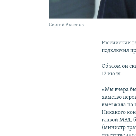
Сергей Аксенов
Российский г
подключил пр
Об этом он с
17 июля.
«Мы вчера бы
хамство перев
выезжала на 
Никакого кон
главой МВД, б
(министр тра
ответственно