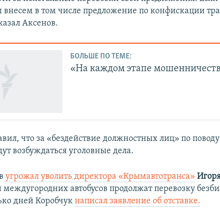
мы внесем в том числе предложение по конфискации тр
сказал Аксенов.
БОЛЬШЕ ПО ТЕМЕ:
«На каждом этапе мошенничест
авил, что за «бездействие должностных лиц» по повод
дут возбуждаться уголовные дела.
ов
угрожал уволить директора «Крымавтотранса»
Игоря
и междугородних автобусов продолжат перевозку безби
ько дней Коробчук
написал заявление об отставке.