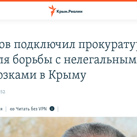
ов подключил прокурату
ля борьбы с нелегальны
озками в Крыму
:52
ся
Читать без VPN