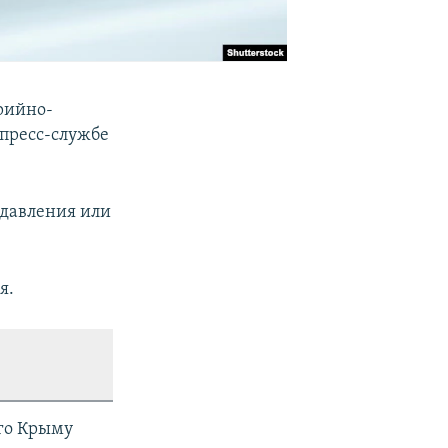
арийно-
 пресс-службе
 давления или
я.
ого Крыму