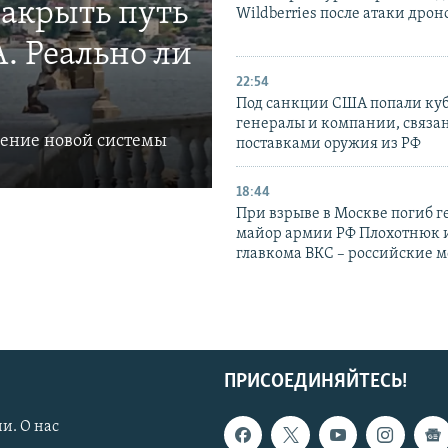
закрыть путь
Wildberries после атаки дрон
. Реально ли
22:54
Под санкции США попали ку
генералы и компании, связа
ление новой системы
поставками оружия из РФ
18:44
При взрыве в Москве погиб г
майор армии РФ Плохотнюк и
главкома ВКС – российские 
ПРИСОЕДИНЯЙТЕСЬ!
и. О нас