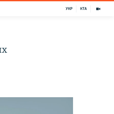
УКР
КТА
ых