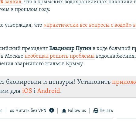
юк
заявил
, что в крымских водохранилищах накопили в
 чем в прошлом году.
е утверждал, что
«практически все вопросы с водой» 
ссийский президент
Владимир Путин
в ходе большой п
 в Москве
пообещал решить проблемы
водоснабжения,
еления аварийного жилья в Крыму.
ез блокировки и цензуры! Установить
прилож
лии для
iOS
і
Android
.
ся
Читать без VPN
Follow us
Печать