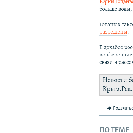
Юрий Гоцан
больше воды,
Гоцанюк такж
разрешены
.
В декабре ро
конференции
связи и расс
Новости б
Крым.Реа
Поделить
ПО ТЕМЕ