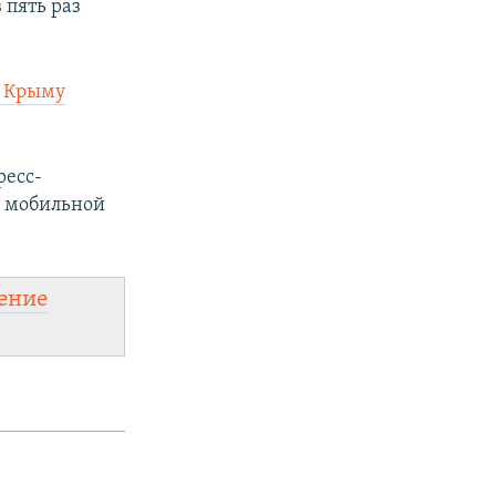
 пять раз
в Крыму
ресс-
 мобильной
ение