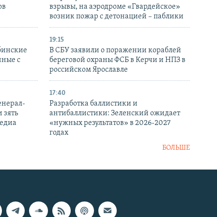
ов
взрывы, на аэродроме «Гвардейское»
возник пожар с детонацией – паблики
19:15
бинские
В СБУ заявили о поражении кораблей
нные с
береговой охраны ФСБ в Керчи и НПЗ в
российском Ярославле
17:40
енерал-
Разработка баллистики и
 зять
антибаллистики: Зеленский ожидает
медиа
«нужных результатов» в 2026-2027
годах
БОЛЬШЕ