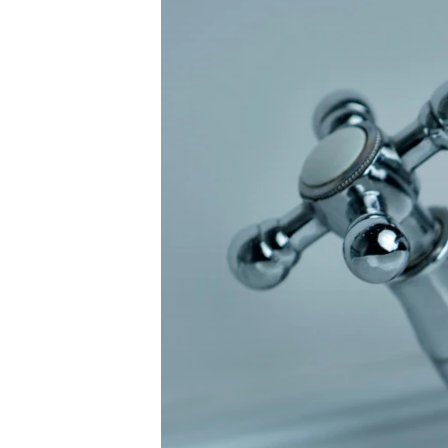
ПОБЕДИТЕЛЕЙ НЕ СУДЯТ?
КРЫМ.НЕПОКОРЕННЫЙ
ELIFBE
УКРАИНСКАЯ ПРОБЛЕМА КРЫМА