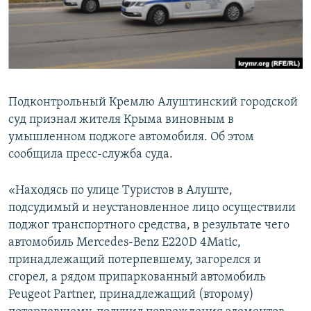
ПРИСОЕДИНЯЙТЕСЬ!
ПОБЕДИТЕЛЕЙ НЕ СУДЯТ?
КРЫМ.НЕПОКОРЕННЫЙ
ELIFBE
УКРАИНСКАЯ ПРОБЛЕМА КРЫМА
Подконтрольный Кремлю Алуштинский городской
Все сайты RFE/RL
суд признал жителя Крыма виновным в
умышленном поджоге автомобиля. Об этом
сообщила пресс-служба суда.
«Находясь по улице Туристов в Алуште,
подсудимый и неустановленное лицо осуществили
поджог транспортного средства, в результате чего
автомобиль Mercedes-Benz E220D 4Matic,
принадлежащий потерпевшему, загорелся и
сгорел, а рядом припаркованный автомобиль
Peugeot Partner, принадлежащий (второму)