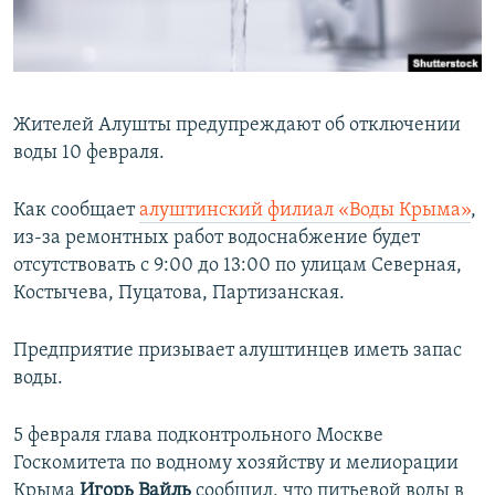
ПРИСОЕДИНЯЙТЕСЬ!
ПОБЕДИТЕЛЕЙ НЕ СУДЯТ?
КРЫМ.НЕПОКОРЕННЫЙ
ELIFBE
Жителей Алушты предупреждают об отключении
УКРАИНСКАЯ ПРОБЛЕМА КРЫМА
воды 10 февраля.
Все сайты RFE/RL
Как сообщает
алуштинский филиал «Воды Крыма»
,
из-за ремонтных работ водоснабжение будет
отсутствовать с 9:00 до 13:00 по улицам Северная,
Костычева, Пуцатова, Партизанская.
Предприятие призывает алуштинцев иметь запас
воды.
5 февраля глава подконтрольного Москве
Госкомитета по водному хозяйству и мелиорации
Крыма
Игорь Вайль
сообщил, что питьевой воды в