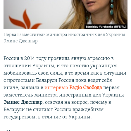
ПРИСОЕДИНЯЙТЕСЬ!
ПОБЕДИТЕЛЕЙ НЕ СУДЯТ?
КРЫМ.НЕПОКОРЕННЫЙ
ELIFBE
Первая заместитель министра иностранных дел Украины
УКРАИНСКАЯ ПРОБЛЕМА КРЫМА
Эмине Джеппар
Все сайты RFE/RL
Россия в 2014 году проявила явную агрессию в
отношении Украины, и это помогло украинцам
мобилизовать свои силы, в то время как в ситуации
с протестами Беларуси Россия пока ведет себя
иначе, заявила в
интервью
Радiо Свобода
первая
заместитель министра иностранных дел Украины
Эмине Джеппар
, отвечая на вопрос, почему в
Беларуси не считают Россию враждебным
государством, в отличие от Украины.