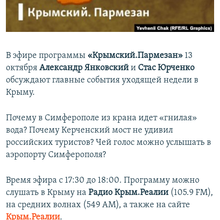
ПРИСОЕДИНЯЙТЕСЬ!
ПОБЕДИТЕЛЕЙ НЕ СУДЯТ?
КРЫМ.НЕПОКОРЕННЫЙ
ELIFBE
В эфире программы
«Крымский.Пармезан»
13
УКРАИНСКАЯ ПРОБЛЕМА КРЫМА
октября
Александр Янковский
и
Стас Юрченко
Все сайты RFE/RL
обсуждают главные события уходящей недели в
Крыму.
Почему в Симферополе из крана идет «гнилая»
вода? Почему Керченский мост не удивил
российских туристов? Чей голос можно услышать в
аэропорту Симферополя?
Время эфира с 17:30 до 18:00. Программу можно
слушать в Крыму на
Радио Крым.Реалии
(105.9 FM),
на средних волнах (549 АМ), а также на сайте
Крым.Реалии
.