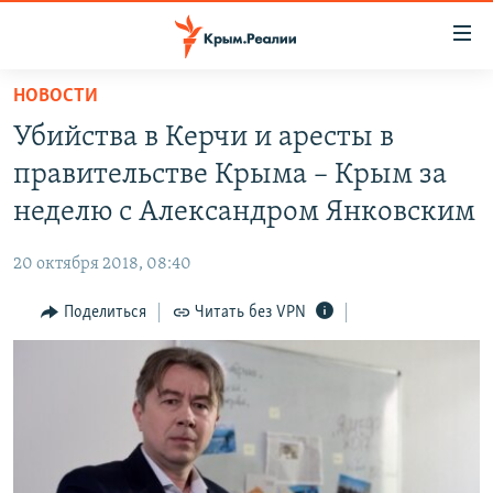
Доступность
ссылки
Вернуться
НОВОСТИ
к
НОВОСТИ
Убийства в Керчи и аресты в
основному
СПЕЦПРОЕКТЫ
содержанию
правительстве Крыма – Крым за
ВОДА
Вернутся
ГРУЗ 200
неделю с Александром Янковским
к
ИСТОРИЯ
КАРТА ВОЕННЫХ ОБЪЕКТОВ КРЫМА
главной
20 октября 2018, 08:40
ЕЩЕ
11 ЛЕТ ОККУПАЦИИ КРЫМА. 11 ИСТОРИЙ СОПРОТИВЛЕНИЯ
навигации
Вернутся
Поделиться
Читать без VPN
РАДІО СВОБОДА
ИНТЕРАКТИВ
к
КАК ОБОЙТИ БЛОКИРОВКУ
ИНФОГРАФИКА
поиску
ТЕЛЕПРОЕКТ КРЫМ.РЕАЛИИ
Українською
СОВЕТЫ ПРАВОЗАЩИТНИКОВ
Qırımtatar
ПРОПАВШИЕ БЕЗ ВЕСТИ