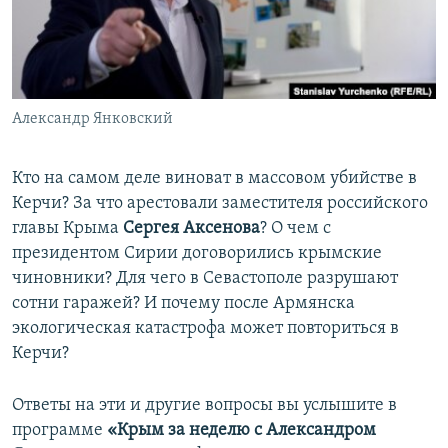
ПРИСОЕДИНЯЙТЕСЬ!
ПОБЕДИТЕЛЕЙ НЕ СУДЯТ?
КРЫМ.НЕПОКОРЕННЫЙ
ELIFBE
Александр Янковский
УКРАИНСКАЯ ПРОБЛЕМА КРЫМА
Все сайты RFE/RL
Кто на самом деле виноват в массовом убийстве в
Керчи? За что арестовали заместителя российского
главы Крыма
Сергея Аксенова
? О чем с
президентом Сирии договорились крымские
чиновники? Для чего в Севастополе разрушают
сотни гаражей? И почему после Армянска
экологическая катастрофа может повториться в
Керчи?
Ответы на эти и другие вопросы вы услышите в
программе
«Крым за неделю с Александром