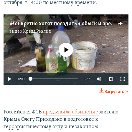
октября, в 14:00 по местному времени.
«Конкретно хотят посадить»: обыск и арест Олега Приходько (видео)
видео
Крым.Реалии
No media source currently available
0:00
5:27
Загрузить
Российская ФСБ
предъявила обвинение
жителю
Крыма Олегу Приходько в подготовке к
террористическому акту и незаконном