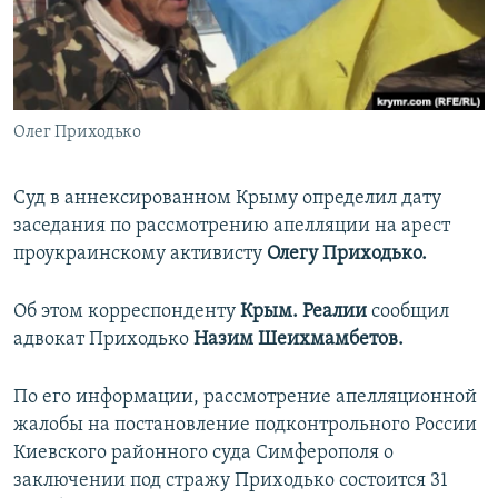
ПРИСОЕДИНЯЙТЕСЬ!
ПОБЕДИТЕЛЕЙ НЕ СУДЯТ?
КРЫМ.НЕПОКОРЕННЫЙ
ELIFBE
Олег Приходько
УКРАИНСКАЯ ПРОБЛЕМА КРЫМА
Все сайты RFE/RL
Суд в аннексированном Крыму определил дату
заседания по рассмотрению апелляции на арест
проукраинскому активисту
Олегу Приходько.
Об этом корреспонденту
Крым. Реалии
сообщил
адвокат Приходько
Назим Шеихмамбетов.
По его информации, рассмотрение апелляционной
жалобы на постановление подконтрольного России
Киевского районного суда Симферополя о
заключении под стражу Приходько состоится 31