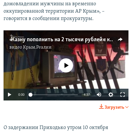
домовладении мужчины на временно
оккупированной территории АР Крым», –
говорится в сообщении прокуратуры.
«Казну пополнить на 2 тысячи рублей»: крымчанин Приходько оплатил штраф (видео)
видео
Крым.Реалии
No media source currently available
0:00
4:37
Загрузить
О задержании Приходько утром 10 октября