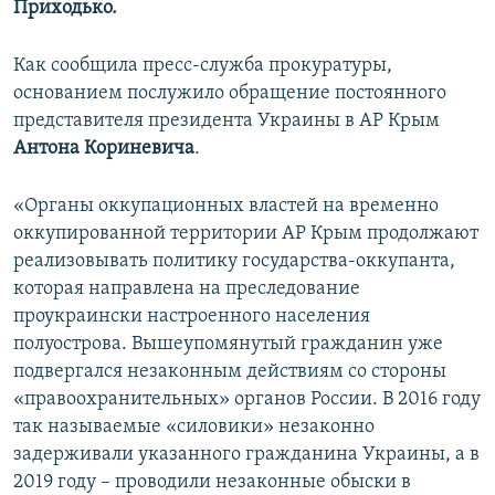
Приходько.
ПРИСОЕДИНЯЙТЕСЬ!
ПОБЕДИТЕЛЕЙ НЕ СУДЯТ?
КРЫМ.НЕПОКОРЕННЫЙ
Как сообщила пресс-служба прокуратуры,
основанием послужило обращение постоянного
ELIFBE
представителя президента Украины в АР Крым
УКРАИНСКАЯ ПРОБЛЕМА КРЫМА
Антона Кориневича
.
Все сайты RFE/RL
«Органы оккупационных властей на временно
оккупированной территории АР Крым продолжают
реализовывать политику государства-оккупанта,
которая направлена на преследование
проукраински настроенного населения
полуострова. Вышеупомянутый гражданин уже
подвергался незаконным действиям со стороны
«правоохранительных» органов России. В 2016 году
так называемые «силовики» незаконно
задерживали указанного гражданина Украины, а в
2019 году – проводили незаконные обыски в