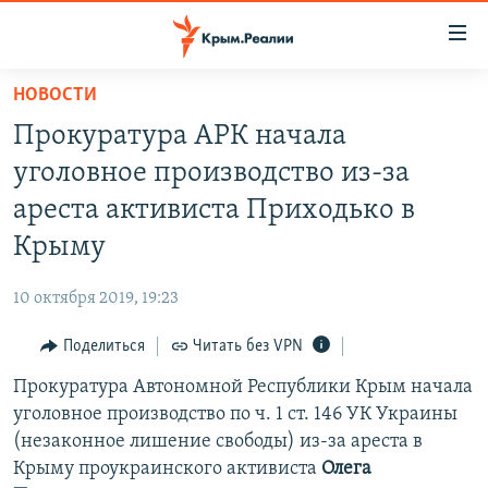
Доступность
ссылки
Вернуться
НОВОСТИ
к
НОВОСТИ
Прокуратура АРК начала
основному
СПЕЦПРОЕКТЫ
содержанию
уголовное производство из-за
ВОДА
Вернутся
ГРУЗ 200
ареста активиста Приходько в
к
ИСТОРИЯ
КАРТА ВОЕННЫХ ОБЪЕКТОВ КРЫМА
Крыму
главной
ЕЩЕ
11 ЛЕТ ОККУПАЦИИ КРЫМА. 11 ИСТОРИЙ СОПРОТИВЛЕНИЯ
навигации
10 октября 2019, 19:23
Вернутся
РАДІО СВОБОДА
ИНТЕРАКТИВ
к
Поделиться
Читать без VPN
КАК ОБОЙТИ БЛОКИРОВКУ
ИНФОГРАФИКА
поиску
Прокуратура Автономной Республики Крым начала
ТЕЛЕПРОЕКТ КРЫМ.РЕАЛИИ
Українською
уголовное производство по ч. 1 ст. 146 УК Украины
СОВЕТЫ ПРАВОЗАЩИТНИКОВ
(незаконное лишение свободы) из-за ареста в
Qırımtatar
Крыму проукраинского активиста
Олега
ПРОПАВШИЕ БЕЗ ВЕСТИ