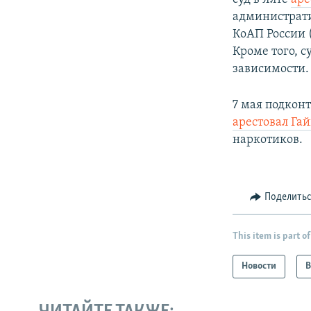
администрати
КоАП России 
Кроме того, с
зависимости.
7 мая подкон
арестовал Га
наркотиков.
Поделить
This item is part of
Новости
В