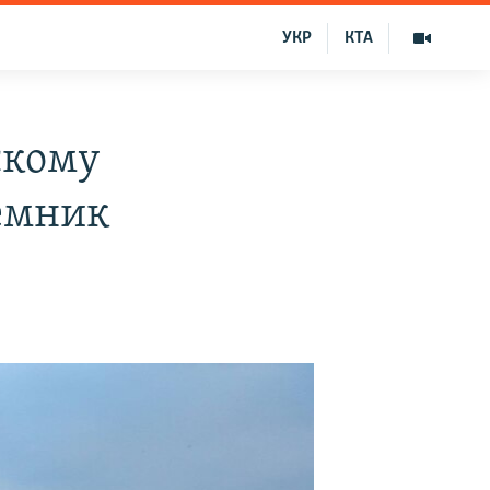
УКР
КТА
скому
иемник