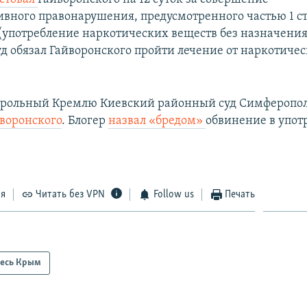
вного правонарушения, предусмотренного частью 1 ст
(употребление наркотических веществ без назначения
уд обязал Гайворонского пройти лечение от наркотиче
трольный Кремлю Киевский районный суд Симферопол
йворонского
. Блогер
назвал «бредом»
обвинение в упот
ся
Читать без VPN
Follow us
Печать
есь Крым