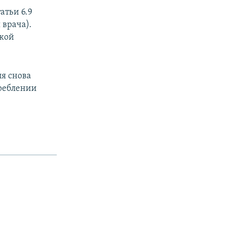
атьи 6.9
 врача).
ской
px
width
я снова
реблении