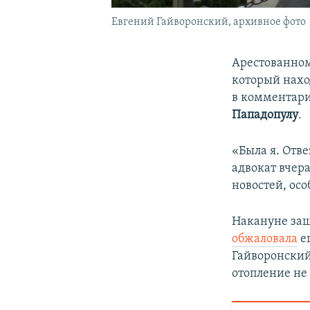
Евгений Гайворонский, архивное фото
Арестованном
который нахо
в комментар
Пападопулу
.
«Была я. Отве
адвокат вчера
новостей, осо
Накануне защ
обжаловала
ег
Гайворонский
отопление не