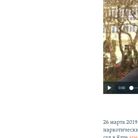
0:00
26 марта 201
наркотически
суд в Ялте
аре