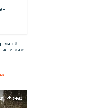
ве»
трольный
 уклонении от
им
ED
SHARE