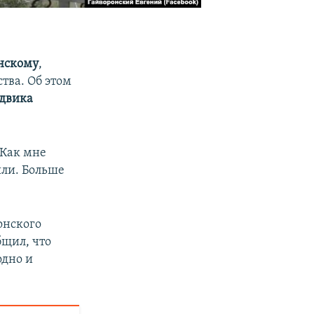
нскому
,
тва. Об этом
двика
 Как мне
зяли. Больше
онского
бщил, что
одно и