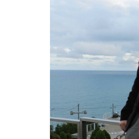
ПОБЕДИТЕЛЕЙ НЕ СУДЯТ?
КРЫМ.НЕПОКОРЕННЫЙ
ELIFBE
УКРАИНСКАЯ ПРОБЛЕМА КРЫМА