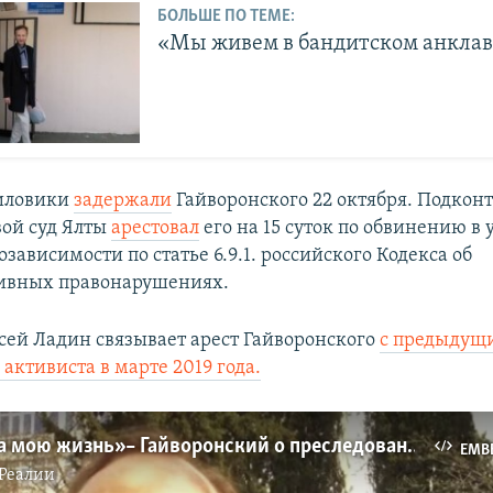
БОЛЬШЕ ПО ТЕМЕ:
«Мы живем в бандитском анкла
силовики
задержали
Гайворонского 22 октября. Подкон
ой суд Ялты
арестовал
его на 15 суток по обвинению в
зависимости по статье 6.9.1. российского Кодекса об
ивных правонарушениях.
сей Ладин связывает арест Гайворонского
с предыдущ
активиста в марте 2019 года.
«Страшно за мою жизнь» – Гайворонский о преследованиях (видео)
EMB
Реалии