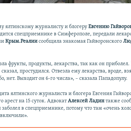
у ялтинскому журналисту и блогеру
Евгению Гайворо
дится спецприемнике в Симферополе, передали лекарс
ии
Крым.Реалии
сообщила знакомая Гайворонского
Лю
зла фрукты, продукты, лекарства, так как он приболел.
 сказал, простудился. Отвезла ему лекарства, вроде, в
бо, нет. Выходит он 6-го числа», – сказала Пападопулу.
ита ялтинского журналиста и блогера Евгения Гайвор
о арест на 15 суток. Адвокат
Алексей Ладин
также соо
 заболел в спецприемнике, потому что там «очень хол
 включили».