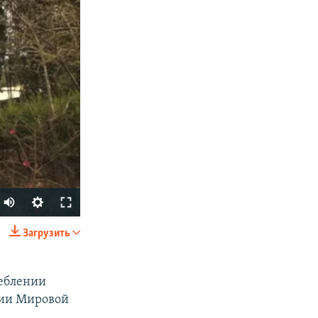
Загрузить
SHARE
реблении
сии Мировой