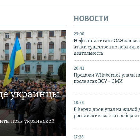
НОВОСТИ
23:00
Нефтяной гигант ОАЭ заявляе
атаки существенно повлияли 
деятельность
20:41
Продажи Wildberries упали н
после атак ВСУ – СМИ
где украинцы
18:53
В Керчи дрон упал на жилой 
российские власти сообщают
щиты прав украинской
17:28