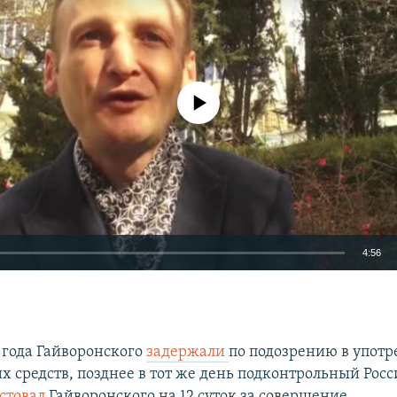
No media source currently available
4:56
EMBED
9 года Гайворонского
задержали
по подозрению в упот
х средств, позднее в тот же день подконтрольный Рос
стовал
Гайворонского на 12 суток за совершение