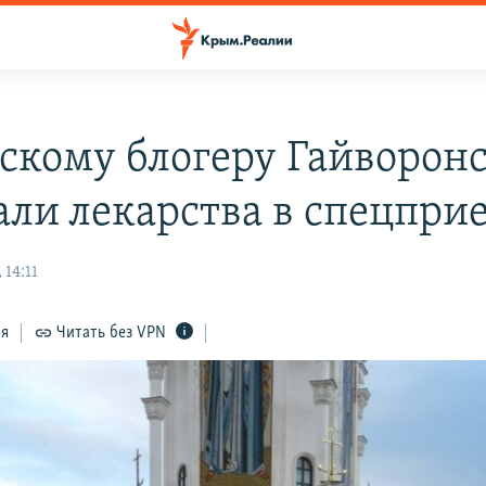
скому блогеру Гайворон
али лекарства в спецпр
 14:11
ся
Читать без VPN