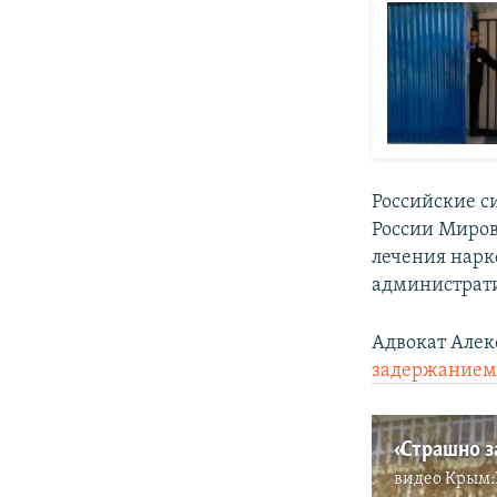
Российские 
России Миров
лечения нарко
администрат
Адвокат Алек
задержанием 
видео
Крым.