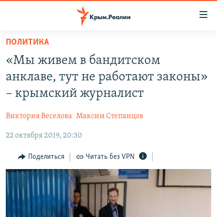
Доступность
ссылки
Вернуться
ПОЛИТИКА
к
НОВОСТИ
«Мы живем в бандитском
основному
СПЕЦПРОЕКТЫ
содержанию
анклаве, тут не работают законы»
ВОДА
Вернутся
ГРУЗ 200
– крымский журналист
к
ИСТОРИЯ
КАРТА ВОЕННЫХ ОБЪЕКТОВ КРЫМА
главной
Виктория Веселова
Максим Степанцов
ЕЩЕ
11 ЛЕТ ОККУПАЦИИ КРЫМА. 11 ИСТОРИЙ СОПРОТИВЛЕНИЯ
навигации
Вернутся
22 октября 2019, 20:30
РАДІО СВОБОДА
ИНТЕРАКТИВ
к
КАК ОБОЙТИ БЛОКИРОВКУ
ИНФОГРАФИКА
Поделиться
Читать без VPN
поиску
ТЕЛЕПРОЕКТ КРЫМ.РЕАЛИИ
Українською
СОВЕТЫ ПРАВОЗАЩИТНИКОВ
Qırımtatar
ПРОПАВШИЕ БЕЗ ВЕСТИ