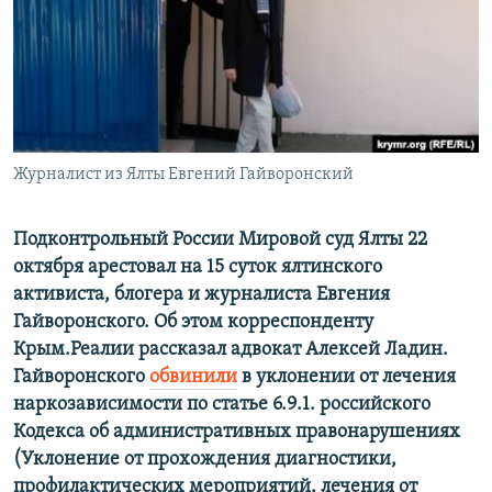
ПРИСОЕДИНЯЙТЕСЬ!
ПОБЕДИТЕЛЕЙ НЕ СУДЯТ?
КРЫМ.НЕПОКОРЕННЫЙ
ELIFBE
УКРАИНСКАЯ ПРОБЛЕМА КРЫМА
Все сайты RFE/RL
Журналист из Ялты Евгений Гайворонский
Подконтрольный России Мировой суд Ялты 22
октября арестовал на 15 суток ялтинского
активиста, блогера и журналиста Евгения
Гайворонского. Об этом корреспонденту
Крым.Реалии рассказал адвокат Алексей Ладин.
Гайворонского
обвинили
в уклонении от лечения
наркозависимости по статье 6.9.1. российского
Кодекса об административных правонарушениях
(Уклонение от прохождения диагностики,
профилактических мероприятий, лечения от