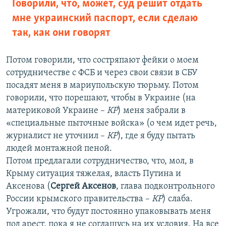
Говорили, что, может, суд решит отдать
мне украинский паспорт, если сделаю
так, как они говорят
Потом говорили, что состряпают фейки о моем
сотрудничестве с ФСБ и через свои связи в СБУ
посадят меня в мариупольскую тюрьму. Потом
говорили, что порешают, чтобы в Украине (на
материковой Украине –
КР
) меня забрали в
«специальные пыточные войска» (о чем идет речь,
журналист не уточнил –
КР
), где я буду пытать
людей монтажной пеной.
Потом предлагали сотрудничество, что, мол, в
Крыму ситуация тяжелая, власть Путина и
Аксенова (
Сергей Аксенов
, глава подконтрольного
России крымского правительства –
КР
) слаба.
Угрожали, что будут постоянно упаковывать меня
под арест, пока я не соглашусь на их условия. На все