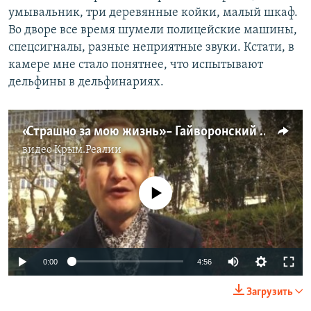
умывальник, три деревянные койки, малый шкаф.
Во дворе все время шумели полицейские машины,
спецсигналы, разные неприятные звуки. Кстати, в
камере мне стало понятнее, что испытывают
дельфины в дельфинариях.
«Страшно за мою жизнь» – Гайворонский о преследованиях (видео)
видео
Крым.Реалии
No media source currently available
0:00
4:56
Загрузить