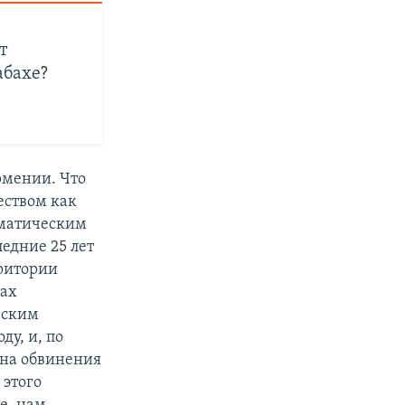
т
абахе?
рмении. Что
еством как
оматическим
едние 25 лет
рритории
ках
еским
ду, и, по
я на обвинения
 этого