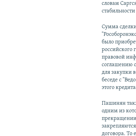
словам Саргс
стабильности 
Сумма сделки 
"Рособоронэк
было приобре
российского 
правовой инф
соглашению о
для закупки 
беседе с "Вед
этого кредита
Пашинян такж
одним из кот
прекращении 
закрепляются
договора. То