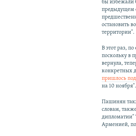
бы избежали б
предыдущем о
предшественн
остановить во
территории".
В этот раз, п
поскольку в 
вернула, теп
конкретных да
пришлось под
на 10 ноября"
Пашинян такж
словам, также
дипломатии" 
Арменией, по