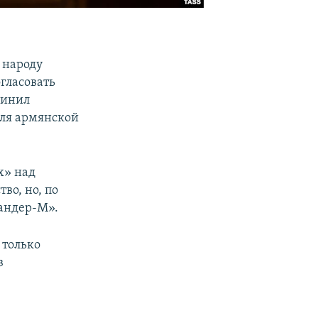
к народу
гласовать
винил
для армянской
х» над
во, но, по
кандер-М».
 только
в