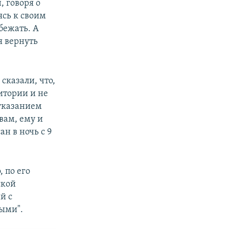
, говоря о
сь к своим
бежать. А
я вернуть
 сказали, что,
итории и не
 указанием
вам, ему и
ан в ночь с 9
 по его
ской
й с
ыми".