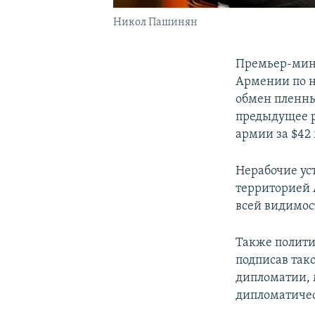
Никол Пашинян
Премьер-ми
Армении по н
обмен пленны
предыдущее р
армии за $42
Нерабочие ус
территорией А
всей видимос
Также полити
подписав тако
дипломатии, 
дипломатическ