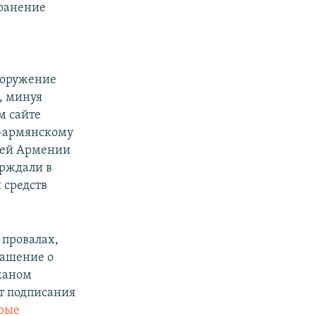
хранение
ооружение
, минуя
м сайте
о-армянскому
сией Армении
ерждали в
 средств
 провалах,
лашение о
жаном
т подписания
орые