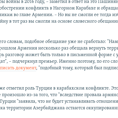
ы войны в 2016 году, – заметил в ответ на это Пашинян
бострении конфликта в Нагорном Карабахе и обращая
икам во главе Армении. – Но вы не смогли ее тогда из
йну в тот раз вы смогли на основе словесного обещани
о его словам, подобное обещание уже не сработало: "Нам
прошлом Армения несколько раз обещала вернуть терр
ерь разговор может быть только в письменной форме с
т", – подчеркнул премьер. Именно поэтому, по его сло
писать документ
, "подобный тому, который был подпис
.
е отметил роль Турции в карабахском конфликте. Это,
 произошло из-за того, что "вследствие провала армян
Турции "заявила, что не будет устанавливать отношени
ка территории Азербайджана остаются оккупированн