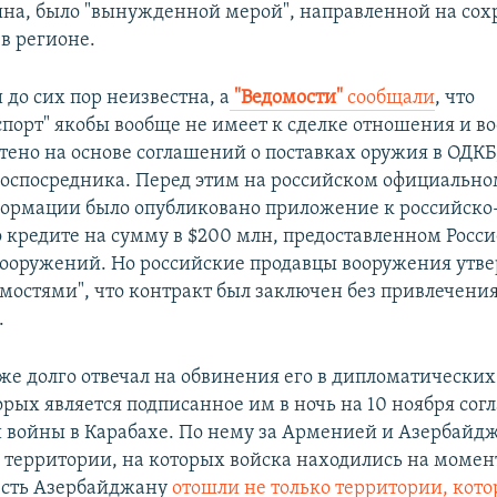
яна, было "вынужденной мерой", направленной на со
в регионе.
до сих пор неизвестна, а
"Ведомости"
сообщали
, что
спорт" якобы вообще не имеет к сделке отношения и в
тено на основе соглашений о поставках оружия в ОДКБ
госпосредника. Перед этим на российском официально
ормации было опубликовано приложение к российск
 кредите на сумму в $200 млн, предоставленном Рос
вооружений. Но российские продавцы вооружения утв
омостями", что контракт был заключен без привлечения
.
е долго отвечал на обвинения его в дипломатических
орых является подписанное им в ночь на 10 ноября сог
войны в Карабахе. По нему за Арменией и Азербайд
 территории, на которых войска находились на момен
 есть Азербайджану
отошли не только территории, кот