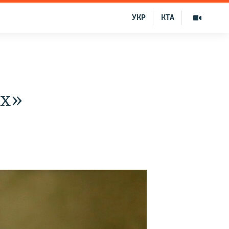
УКР
КТА
ех»