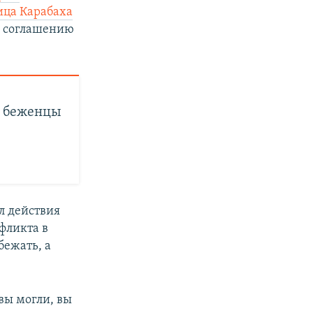
ица Карабаха
у соглашению
: беженцы
л действия
нфликта в
бежать, а
вы могли, вы