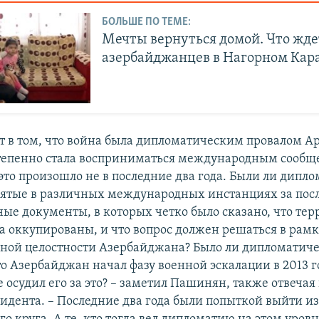
БОЛЬШЕ ПО ТЕМЕ:
Мечты вернуться домой. Что жде
азербайджанцев в Нагорном Кар
т в том, что война была дипломатическим провалом А
епенно стала восприниматься международным сообщ
 это произошло не в последние два года. Были ли дипл
ятые в различных международных инстанциях за посл
ые документы, в которых четко было сказано, что те
 оккупированы, и что вопрос должен решаться в рам
ной целостности Азербайджана? Было ли дипломатич
то Азербайджан начал фазу военной эскалации в 2013 го
е осудил его за это? – заметил Пашинян, также отвеча
идента. – Последние два года были попыткой выйти из