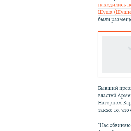
находились п
Шуша (Шуши
были размещ
Бывший през
властей Армен
Нагорном Кар
также то, что
"Нас обвиняют