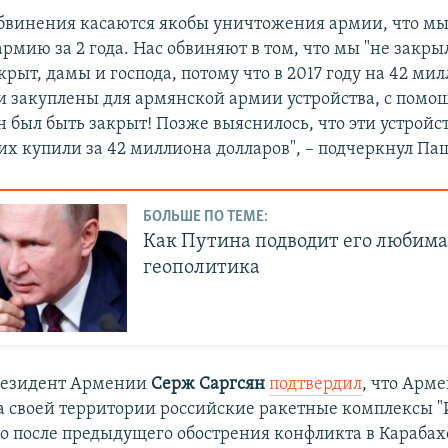
бвинения касаются якобы уничтожения армии, что м
мию за 2 года. Нас обвиняют в том, что мы "не закрыл
крыт, дамы и господа, потому что в 2017 году на 42 ми
и закуплены для армянской армии устройства, с пом
 был быть закрыт! Позже выяснилось, что эти устройст
 их купили за 42 миллиона долларов", – подчеркнул П
БОЛЬШЕ ПО ТЕМЕ:
Как Путина подводит его любима
геополитика
президент Армении
Серж Саргсян
подтвердил
, что Арм
а своей территории российские ракетные комплексы "
о после предыдущего обострения конфликта в Карабахе