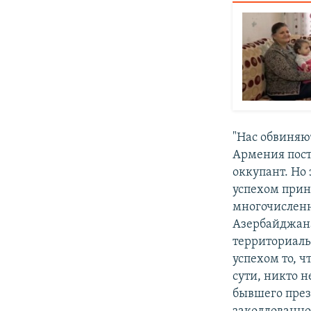
"Нас обвиняю
Армения пост
оккупант. Но
успехом прин
многочисленн
Азербайджана
территориаль
успехом то, ч
сути, никто н
бывшего през