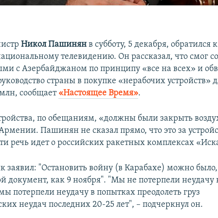
нистр
Никол Пашинян
в субботу, 5 декабря, обратился 
ациональному телевидению. Он рассказал, что смог со
ми с Азербайджаном по принципу «все на всех» и об
уководство страны в покупке «нерабочих устройств» 
 млн, сообщает
«Настоящее Время»
.
тройства, по обещаниям, «должны были закрыть возду
рмении. Пашинян не сказал прямо, что это за устройст
ти речь идет о российских ракетных комплексах «Ис
к заявил: "Остановить войну (в Карабахе) можно было,
й документ, как 9 ноября". "​Мы не потерпели неудачу 
мы потерпели неудачу в попытках преодолеть груз
их неудач последних 20-25 лет", –​ ​подчеркнул он.