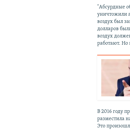
"Абсурдные о
уничтожили ар
воздух был за
долларов был
воздух должен
работают. Но
В 2016 году 
разместила н
Это произошл