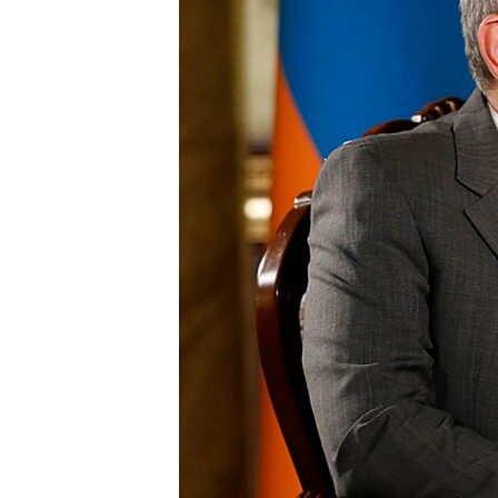
ПОБЕДИТЕЛЕЙ НЕ СУДЯТ?
КРЫМ.НЕПОКОРЕННЫЙ
ELIFBE
УКРАИНСКАЯ ПРОБЛЕМА КРЫМА