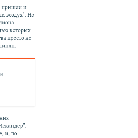
ы пришли и
и воздух". Но
ллиона
ощью которых
ва просто не
ашинян.
я
ения
Искандер".
, и, по