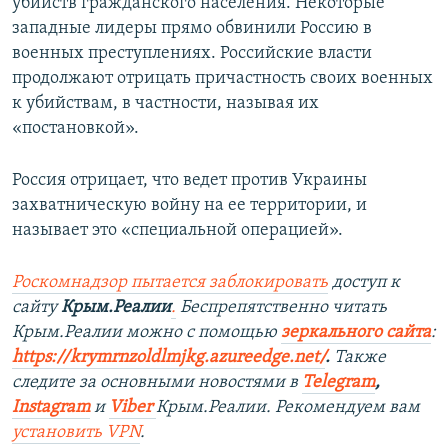
убийств гражданского населения. Некоторые
западные лидеры прямо обвинили Россию в
военных преступлениях. Российские власти
продолжают отрицать причастность своих военных
к убийствам, в частности, называя их
«постановкой».
Россия отрицает, что ведет против Украины
захватническую войну на ее территории, и
называет это «специальной операцией».
Роскомнадзор пытается заблокировать
доступ к
сайту
Крым.Реалии
.
Беспрепятственно читать
Крым.Реалии можно с помощью
зеркального сайта
:
https://krymrnzoldlmjkg.azureedge.net/
.
Также
следите за основными новостями в
Telegram
,
Instagram
и
Viber
Крым.Реалии. Рекомендуем вам
установить
VPN
.