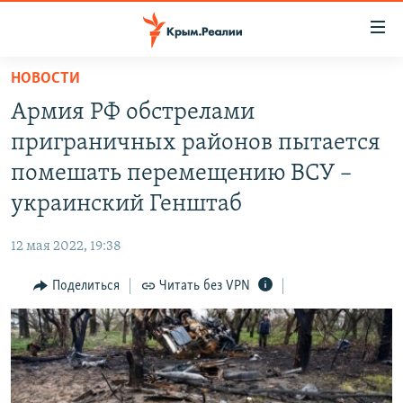
Доступность
ссылки
Вернуться
НОВОСТИ
к
НОВОСТИ
Армия РФ обстрелами
основному
СПЕЦПРОЕКТЫ
содержанию
приграничных районов пытается
ВОДА
Вернутся
ГРУЗ 200
помешать перемещению ВСУ –
к
ИСТОРИЯ
КАРТА ВОЕННЫХ ОБЪЕКТОВ КРЫМА
украинский Генштаб
главной
ЕЩЕ
11 ЛЕТ ОККУПАЦИИ КРЫМА. 11 ИСТОРИЙ СОПРОТИВЛЕНИЯ
навигации
12 мая 2022, 19:38
Вернутся
РАДІО СВОБОДА
ИНТЕРАКТИВ
к
Поделиться
Читать без VPN
КАК ОБОЙТИ БЛОКИРОВКУ
ИНФОГРАФИКА
поиску
ТЕЛЕПРОЕКТ КРЫМ.РЕАЛИИ
Українською
СОВЕТЫ ПРАВОЗАЩИТНИКОВ
Qırımtatar
ПРОПАВШИЕ БЕЗ ВЕСТИ