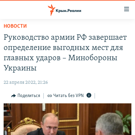
Доступность
ссылки
Вернуться
НОВОСТИ
к
НОВОСТИ
Руководство армии РФ завершает
основному
СПЕЦПРОЕКТЫ
содержанию
определение выгодных мест для
ВОДА
Вернутся
ГРУЗ 200
главных ударов – Минобороны
к
ИСТОРИЯ
КАРТА ВОЕННЫХ ОБЪЕКТОВ КРЫМА
Украины
главной
ЕЩЕ
11 ЛЕТ ОККУПАЦИИ КРЫМА. 11 ИСТОРИЙ СОПРОТИВЛЕНИЯ
навигации
22 апреля 2022, 21:26
Вернутся
РАДІО СВОБОДА
ИНТЕРАКТИВ
к
Поделиться
Читать без VPN
КАК ОБОЙТИ БЛОКИРОВКУ
ИНФОГРАФИКА
поиску
ТЕЛЕПРОЕКТ КРЫМ.РЕАЛИИ
Українською
СОВЕТЫ ПРАВОЗАЩИТНИКОВ
Qırımtatar
ПРОПАВШИЕ БЕЗ ВЕСТИ