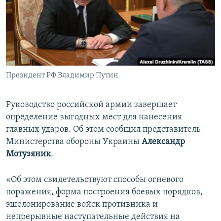
ПРИСОЕДИНЯЙТЕСЬ!
ПОБЕДИТЕЛЕЙ НЕ СУДЯТ?
КРЫМ.НЕПОКОРЕННЫЙ
ELIFBE
УКРАИНСКАЯ ПРОБЛЕМА КРЫМА
Все сайты RFE/RL
Президент РФ Владимир Путин
Руководство российской армии завершает
определение выгодных мест для нанесения
главных ударов. Об этом сообщил представитель
Министерства обороны Украины
Александр
Мотузяник
.
«Об этом свидетельствуют способы огневого
поражения, форма построения боевых порядков,
эшелонирование войск противника и
непрерывные наступательные действия на