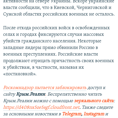
активности на севере Украины. Вскоре украинские
власти сообщили, что в Киевской, Черниговской и
Сумской областях российских военных не осталось.
После отхода российских войск в освобожденных
селах и городах фиксируются случаи массовых
убийств гражданского населения. Некоторые
западные лидеры прямо обвинили Россию в
военных преступлениях. Российские власти
продолжают отрицать причастность своих военных
к убийствам, в частности, называя их
«постановкой».
Роскомнадзор пытается заблокировать
доступ к
сайту
Крым.Реалии
.
Беспрепятственно читать
Крым.Реалии можно с помощью
зеркального сайта
:
https://d408nx5ze5sgf.cloudfront.net
.
Также следите
за основными новостями в
Telegram
,
Instagram
и