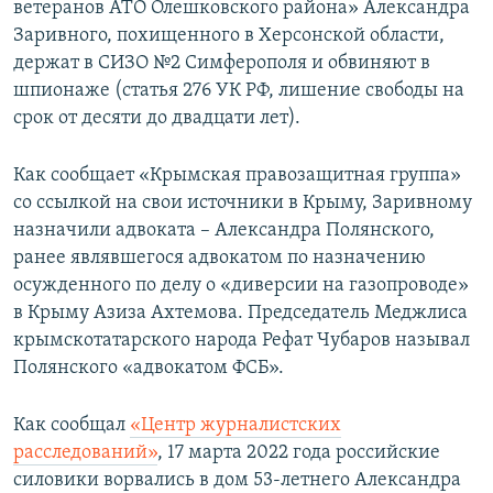
ветеранов АТО Олешковского района» Александра
ПРИСОЕДИНЯЙТЕСЬ!
ПОБЕДИТЕЛЕЙ НЕ СУДЯТ?
Заривного, похищенного в Херсонской области,
КРЫМ.НЕПОКОРЕННЫЙ
держат в СИЗО №2 Симферополя и обвиняют в
шпионаже (статья 276 УК РФ, лишение свободы на
ELIFBE
срок от десяти до двадцати лет).
УКРАИНСКАЯ ПРОБЛЕМА КРЫМА
Все сайты RFE/RL
Как сообщает «Крымская правозащитная группа»
со ссылкой на свои источники в Крыму, Заривному
назначили адвоката – Александра Полянского,
ранее являвшегося адвокатом по назначению
осужденного по делу о «диверсии на газопроводе»
в Крыму Азиза Ахтемова. Председатель Меджлиса
крымскотатарского народа Рефат Чубаров называл
Полянского «адвокатом ФСБ».
Как сообщал
«Центр журналистских
расследований»
, 17 марта 2022 года российские
силовики ворвались в дом 53-летнего Александра