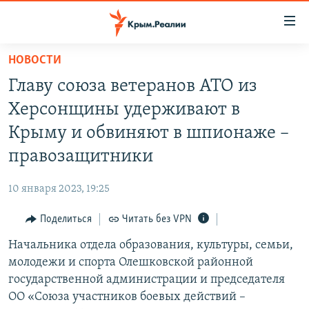
Доступность
ссылки
Вернуться
НОВОСТИ
к
НОВОСТИ
Главу союза ветеранов АТО из
основному
СПЕЦПРОЕКТЫ
содержанию
Херсонщины удерживают в
ВОДА
Вернутся
ГРУЗ 200
Крыму и обвиняют в шпионаже –
к
ИСТОРИЯ
КАРТА ВОЕННЫХ ОБЪЕКТОВ КРЫМА
правозащитники
главной
ЕЩЕ
11 ЛЕТ ОККУПАЦИИ КРЫМА. 11 ИСТОРИЙ СОПРОТИВЛЕНИЯ
навигации
10 января 2023, 19:25
Вернутся
РАДІО СВОБОДА
ИНТЕРАКТИВ
к
Поделиться
Читать без VPN
КАК ОБОЙТИ БЛОКИРОВКУ
ИНФОГРАФИКА
поиску
Начальника отдела образования, культуры, семьи,
ТЕЛЕПРОЕКТ КРЫМ.РЕАЛИИ
Українською
молодежи и спорта Олешковской районной
СОВЕТЫ ПРАВОЗАЩИТНИКОВ
государственной администрации и председателя
Qırımtatar
ОО «Союза участников боевых действий –
ПРОПАВШИЕ БЕЗ ВЕСТИ