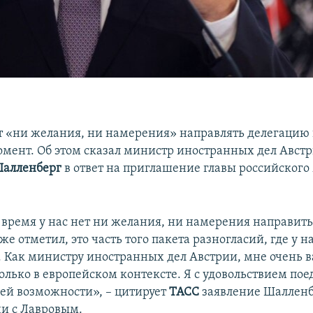
т «ни желания, ни намерения» направлять делегацию 
мент. Об этом сказал министр иностранных дел Авст
Шалленберг
в ответ на приглашение главы российског
 время у нас нет ни желания, ни намерения направить
же отметил, это часть того пакета разногласий, где у н
. Как министру иностранных дел Австрии, мне очень 
олько в европейском контексте. Я с удовольствием пое
й возможности», – цитирует
ТАСС
заявление Шалленб
чи с Лавровым.