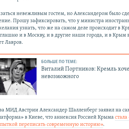
азаться невежливым гостем, но Александером было сд
ение. Прошу зафиксировать, что у министра иностран
елания узнать, что же на самом деле происходит в Кры
глашаю и в Москву, и в другие наши города, и в Крым 
ет Лавров.
БОЛЬШЕ ПО ТЕМЕ:
Виталий Портников: Кремль хоч
невозможного
лава МИД Австрии Александер Шалленберг заявил на с
атформа» в Киеве, что аннексия Россией Крыма
стала
опыткой переписать современную историю»
.