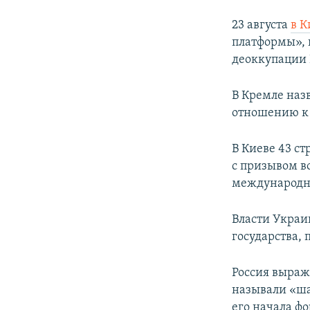
23 августа
в 
платформы», 
деоккупации
В Кремле наз
отношению к 
В Киеве 43 ст
с призывом в
международн
Власти Украи
государства, 
Россия выраж
называли «ша
его начала ф