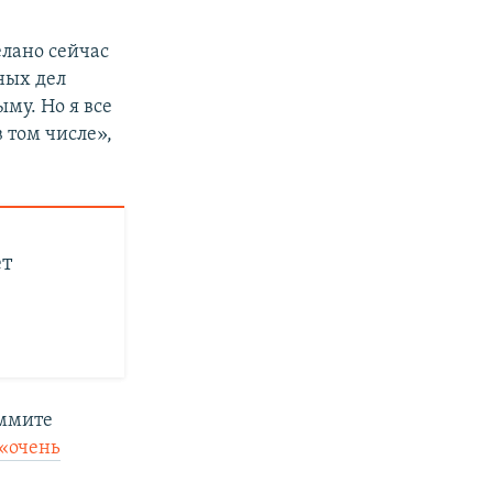
елано сейчас
ных дел
му. Но я все
в том числе»,
ет
аммите
 «очень