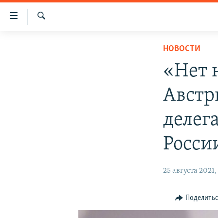
Доступность
ссылки
Искать
Вернуться
НОВОСТИ
НОВОСТИ
к
СПЕЦПРОЕКТЫ
основному
«Нет 
содержанию
ВОДА
ГРУЗ 200
Вернутся
Австр
ИСТОРИЯ
КАРТА ВОЕННЫХ ОБЪЕКТОВ КРЫМА
к
главной
ЕЩЕ
11 ЛЕТ ОККУПАЦИИ КРЫМА. 11 ИСТОРИЙ
делег
навигации
СОПРОТИВЛЕНИЯ
РАДІО СВОБОДА
ИНТЕРАКТИВ
Вернутся
Росси
к
КАК ОБОЙТИ БЛОКИРОВКУ
ИНФОГРАФИКА
поиску
ТЕЛЕПРОЕКТ КРЫМ.РЕАЛИИ
25 августа 2021, 
СОВЕТЫ ПРАВОЗАЩИТНИКОВ
Поделить
ПРОПАВШИЕ БЕЗ ВЕСТИ