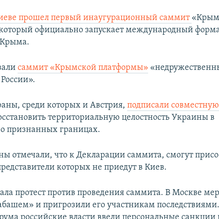
Киеве прошел первый инаугурационный саммит
«Крым
который официально запускает международный форма
 Крыма.
вали
саммит «Крымской платформы»
«недружественн
России».
раны, среди которых и Австрия,
подписали совместну
осстановить территориальную целостность Украины в
о признанных границах.
ны отмечали, что к Декларации саммита, смогут прис
представители которых не приедут в Киев.
ала протест против проведения саммита. В Москве ме
башем» и пригрозили его участникам последствиями.
орума российские власти ввели персональные санкции 