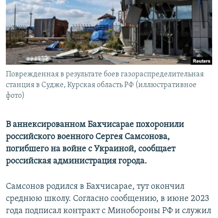
ПРИСОЕДИНЯЙТЕСЬ!
ПОБЕДИТЕЛЕЙ НЕ СУДЯТ?
КРЫМ.НЕПОКОРЕННЫЙ
ELIFBE
УКРАИНСКАЯ ПРОБЛЕМА КРЫМА
Все сайты RFE/RL
Поврежденная в результате боев газораспределительная
станция в Судже, Курская область РФ (иллюстративное
фото)
В аннексированном Бахчисарае похоронили
российского военного Сергея Самсонова,
погибшего на войне с Украиной, сообщает
российская администрация города.
Самсонов родился в Бахчисарае, тут окончил
среднюю школу. Согласно сообщению, в июне 2023
года подписал контракт с Минобороны РФ и служил