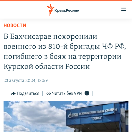
Доступность
ссылки
Вернуться
НОВОСТИ
к
НОВОСТИ
В Бахчисарае похоронили
основному
СПЕЦПРОЕКТЫ
содержанию
военного из 810-й бригады ЧФ РФ,
ВОДА
Вернутся
ГРУЗ 200
погибшего в боях на территории
к
ИСТОРИЯ
КАРТА ВОЕННЫХ ОБЪЕКТОВ КРЫМА
Курской области России
главной
ЕЩЕ
11 ЛЕТ ОККУПАЦИИ КРЫМА. 11 ИСТОРИЙ СОПРОТИВЛЕНИЯ
навигации
23 августа 2024, 18:59
Вернутся
РАДІО СВОБОДА
ИНТЕРАКТИВ
к
Поделиться
Читать без VPN
КАК ОБОЙТИ БЛОКИРОВКУ
ИНФОГРАФИКА
поиску
ТЕЛЕПРОЕКТ КРЫМ.РЕАЛИИ
Українською
СОВЕТЫ ПРАВОЗАЩИТНИКОВ
Qırımtatar
ПРОПАВШИЕ БЕЗ ВЕСТИ