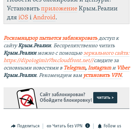
Установить
приложение
Крым.Реалии
для
iOS
і
Android
.
Роскомнадзор пытается заблокировать
доступ к
сайту
Крым.Реалии
. Беспрепятственно читать
Крым.Реалии
можно с помощью
зеркального сайта:
https://d1po1ogim1r7hv.cloudfront.net/
/
следите за
основными новостями в
Telegram
,
Instagram
и
Viber
Крым.Реалии
. Рекомендуем вам
установить VPN
.
Сайт заблокирован?
читать >
Обойдите блокировку!
Поделиться
Читать без VPN
Follow us