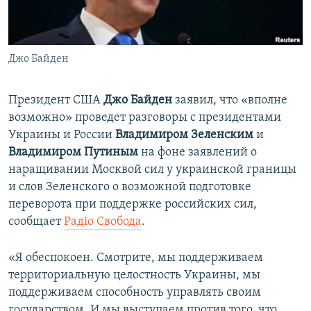
ПРИСОЕДИНЯЙТЕСЬ!
ПОБЕДИТЕЛЕЙ НЕ СУДЯТ?
КРЫМ.НЕПОКОРЕННЫЙ
Джо Байден
ELIFBE
УКРАИНСКАЯ ПРОБЛЕМА КРЫМА
Президент США
Джо Байден
заявил, что «вполне
Все сайты RFE/RL
возможно» проведет разговоры с президентами
Украины и России
Владимиром Зеленским
и
Владимиром Путиным
на фоне заявлений о
наращивании Москвой сил у украинской границы
и слов Зеленского о возможной подготовке
переворота при поддержке российских сил,
сообщает
Радіо Свобода
.
«Я обеспокоен. Смотрите, мы поддерживаем
территориальную целостность Украины, мы
поддерживаем способность управлять своим
государством. И мы выступаем против того, что