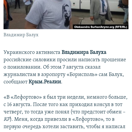
ПРИСОЕДИНЯЙТЕСЬ!
ПОБЕДИТЕЛЕЙ НЕ СУДЯТ?
КРЫМ.НЕПОКОРЕННЫЙ
ELIFBE
Владимир Балух
УКРАИНСКАЯ ПРОБЛЕМА КРЫМА
Все сайты RFE/RL
Украинского активиста
Владимира Балуха
российские силовики просили написать прошение
о помиловании. Об этом 7 августа сказал
журналистам в аэропорту «Борисполь» сам Балух,
сообщают
Крым.Реалии
.
«В «Лефортово» я был три недели, немного больше,
с 16 августа. После того как приходил консул в тот
четверг, то тогда уже понял (что предстоит обмен –
КР
). Меня, когда привезли в «Лефортово», то в
первую очередь хотели заставить, чтобы я написал