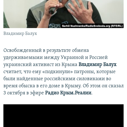
ПРИСОЕДИНЯЙТЕСЬ!
ПОБЕДИТЕЛЕЙ НЕ СУДЯТ?
КРЫМ.НЕПОКОРЕННЫЙ
ELIFBE
Владимир Балух
УКРАИНСКАЯ ПРОБЛЕМА КРЫМА
Все сайты RFE/RL
Освобожденный в результате обмена
удерживаемыми между Украиной и Россией
украинский активист из Крыма
Владимир Балух
считает, что ему «подкинули» патроны, которые
были найденные российскими силовиками во
время обыска в его доме в Крыму. Об этом он сказал
3 октября в эфире
Радио Крым.Реалии
.