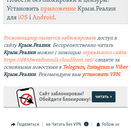
Новости без блокировки и цензуры!
Установить
приложение
Крым.Реалии
для
iOS
і
Android
.
Роскомнадзор пытается заблокировать
доступ к
сайту
Крым.Реалии
. Беспрепятственно читать
Крым.Реалии
можно с помощью
зеркального сайта:
https://d853wntdommlz.cloudfront.net/
следите за
основными новостями в
Telegram
,
Instagram
и
Viber
Крым.Реалии
. Рекомендуем вам
установить VPN
.
Сайт заблокирован?
читать >
Обойдите блокировку!
Поделиться
Читать без VPN
Follow us