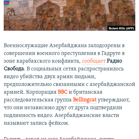
ПРИСОЕДИНЯЙТЕСЬ!
ПОБЕДИТЕЛЕЙ НЕ СУДЯТ?
КРЫМ.НЕПОКОРЕННЫЙ
ELIFBE
УКРАИНСКАЯ ПРОБЛЕМА КРЫМА
Военнослужащие Азербайджана заподозрены в
Все сайты RFE/RL
совершении военного преступления в Гадруте в
зоне карабахского конфликта,
сообщает
Радио
Свобода
. В социальных сетях распространилось
видео убийства двух армян людьми,
предположительно связанными с азербайджанской
армией. Корпорация
BBC
и британская
расследовательская группа
Bellingcat
утверждают,
что они независимо друг от друга подтвердили
подлинность видео. Азербайджанские власти
называют запись фейком.