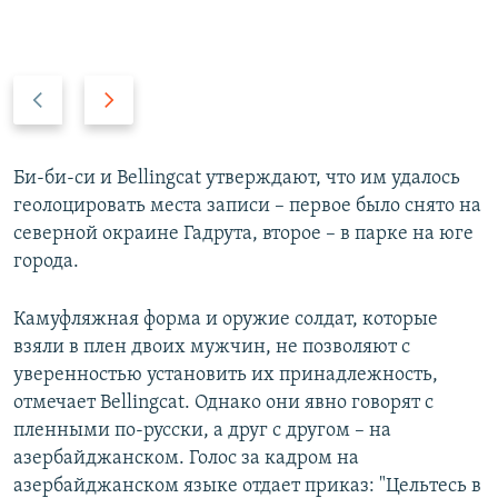
П
С
р
л
е
е
д
д
Би-би-си и Bellingcat утверждают, что им удалось
ы
у
геолоцировать места записи – первое было снято на
д
ю
северной окраине Гадрута, второе – в парке на юге
у
щ
города.
щ
и
и
й
Камуфляжная форма и оружие солдат, которые
й
с
взяли в плен двоих мужчин, не позволяют с
с
л
уверенностью установить их принадлежность,
л
а
отмечает Bellingcat. Однако они явно говорят с
а
й
пленными по-русски, а друг с другом – на
й
д
азербайджанском. Голос за кадром на
д
азербайджанском языке отдает приказ: "Цельтесь в