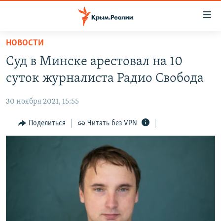
Доступность
ссылки
Вернуться
НОВОСТИ
к
НОВОСТИ
Суд в Минске арестовал на 10
основному
СПЕЦПРОЕКТЫ
содержанию
суток журналиста Радио Свобода
ВОДА
Вернутся
ГРУЗ 200
к
30 ноября 2021, 15:55
ИСТОРИЯ
КАРТА ВОЕННЫХ ОБЪЕКТОВ КРЫМА
главной
ЕЩЕ
Поделиться
Читать без VPN
11 ЛЕТ ОККУПАЦИИ КРЫМА. 11 ИСТОРИЙ СОПРОТИВЛЕНИЯ
навигации
Вернутся
РАДІО СВОБОДА
ИНТЕРАКТИВ
к
КАК ОБОЙТИ БЛОКИРОВКУ
ИНФОГРАФИКА
поиску
ТЕЛЕПРОЕКТ КРЫМ.РЕАЛИИ
Українською
СОВЕТЫ ПРАВОЗАЩИТНИКОВ
Qırımtatar
ПРОПАВШИЕ БЕЗ ВЕСТИ