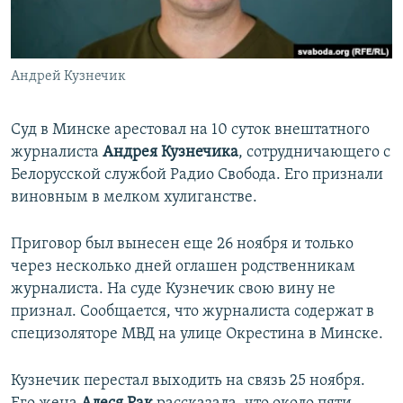
ПРИСОЕДИНЯЙТЕСЬ!
ПОБЕДИТЕЛЕЙ НЕ СУДЯТ?
КРЫМ.НЕПОКОРЕННЫЙ
Андрей Кузнечик
ELIFBE
УКРАИНСКАЯ ПРОБЛЕМА КРЫМА
Суд в Минске арестовал на 10 суток внештатного
Все сайты RFE/RL
журналиста
Андрея Кузнечика
, сотрудничающего с
Белорусской службой Радио Свобода. Его признали
виновным в мелком хулиганстве.
Приговор был вынесен еще 26 ноября и только
через несколько дней оглашен родственникам
журналиста. На суде Кузнечик свою вину не
признал. Сообщается, что журналиста содержат в
специзоляторе МВД на улице Окрестина в Минске.
Кузнечик перестал выходить на связь 25 ноября.