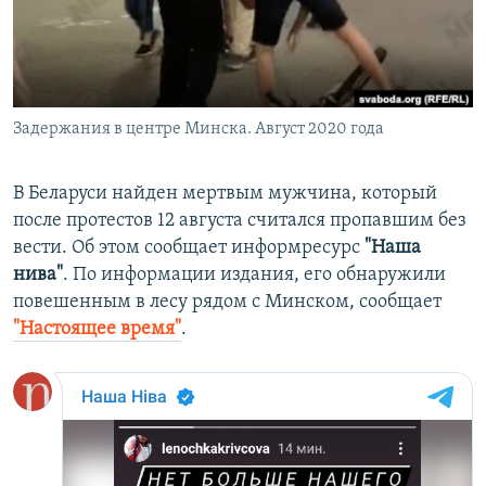
ПРИСОЕДИНЯЙТЕСЬ!
ПОБЕДИТЕЛЕЙ НЕ СУДЯТ?
КРЫМ.НЕПОКОРЕННЫЙ
ELIFBE
Задержания в центре Минска. Август 2020 года
УКРАИНСКАЯ ПРОБЛЕМА КРЫМА
Все сайты RFE/RL
В Беларуси найден мертвым мужчина, который
после протестов 12 августа считался пропавшим без
вести. Об этом сообщает информресурс
"Наша
нива"
. По информации издания, его обнаружили
повешенным в лесу рядом с Минском, сообщает
"Настоящее время"
.