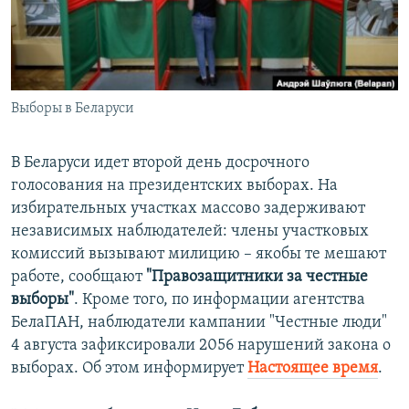
ПРИСОЕДИНЯЙТЕСЬ!
ПОБЕДИТЕЛЕЙ НЕ СУДЯТ?
КРЫМ.НЕПОКОРЕННЫЙ
ELIFBE
Выборы в Беларуси
УКРАИНСКАЯ ПРОБЛЕМА КРЫМА
Все сайты RFE/RL
В Беларуси идет второй день досрочного
голосования на президентских выборах. На
избирательных участках массово задерживают
независимых наблюдателей: члены участковых
комиссий вызывают милицию – якобы те мешают
работе, сообщают
"Правозащитники за честные
выборы"
. Кроме того, по информации агентства
БелаПАН, наблюдатели кампании "Честные люди"
4 августа зафиксировали 2056 нарушений закона о
выборах. Об этом информирует
Настоящее время
.