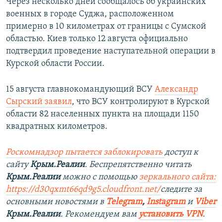
Через несколько дней сообщалось об украинских
военных в городе Суджа, расположенном
примерно в 10 километрах от границы с Сумской
областью. Киев только 12 августа официально
подтвердил проведение наступательной операции в
Курской области России.
15 августа главнокомандующий ВСУ
Александр
Сырский заявил
, что ВСУ контролируют в Курской
области 82 населенных пункта на площади 1150
квадратных километров.
Роскомнадзор пытается заблокировать
доступ к
сайту
Крым.Реалии
. Беспрепятственно читать
Крым.Реалии
можно с помощью
зеркального сайта:
https://d30qxmt66qd9g5.cloudfront.net/
следите за
основными новостями в
Telegram
,
Instagram
и
Viber
Крым.Реалии
. Рекомендуем вам
установить VPN
.