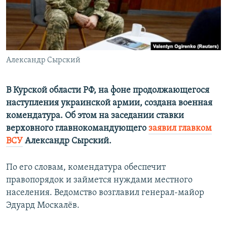
ПРИСОЕДИНЯЙТЕСЬ!
ПОБЕДИТЕЛЕЙ НЕ СУДЯТ?
КРЫМ.НЕПОКОРЕННЫЙ
ELIFBE
Александр Сырский
УКРАИНСКАЯ ПРОБЛЕМА КРЫМА
Все сайты RFE/RL
В Курской области РФ, на фоне продолжающегося
наступления украинской армии, создана военная
комендатура. Об этом на заседании ставки
верховного главнокомандующего
заявил главком
ВСУ
Александр Сырский.
По его словам, комендатура обеспечит
правопорядок и займется нуждами местного
населения. Ведомство возглавил генерал-майор
Эдуард Москалёв.