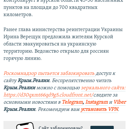
контролирует в Курской области 45-50 населённых
пунктов на площади до 700 квадратных
километров.
Ранее глава министерства реинтеграции Украины
Ирина Верещук предложила жителям Курской
области эвакуироваться на украинскую
территорию. Ведомство открыло для россиян
горячую линию.
Роскомнадзор пытается заблокировать
доступ к
сайту
Крым.Реалии
. Беспрепятственно читать
Крым.Реалии
можно с помощью
зеркального сайта:
https://d30qxmt66qd9g5.cloudfront.net/
следите за
основными новостями в
Telegram
,
Instagram
и
Viber
Крым.Реалии
. Рекомендуем вам
установить VPN
.
Сайт заблокирован?