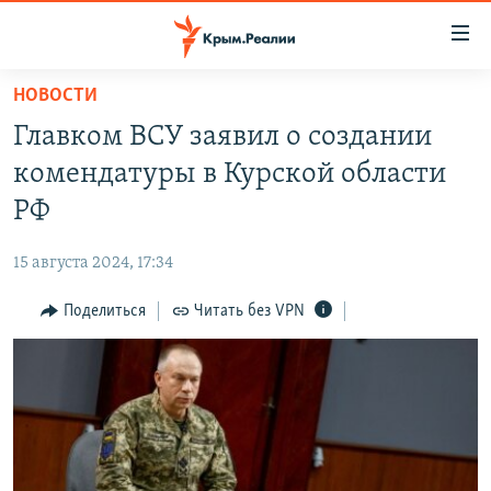
Доступность
ссылки
Вернуться
НОВОСТИ
к
НОВОСТИ
Главком ВСУ заявил о создании
основному
СПЕЦПРОЕКТЫ
содержанию
комендатуры в Курской области
ВОДА
Вернутся
ГРУЗ 200
РФ
к
ИСТОРИЯ
КАРТА ВОЕННЫХ ОБЪЕКТОВ КРЫМА
главной
15 августа 2024, 17:34
ЕЩЕ
11 ЛЕТ ОККУПАЦИИ КРЫМА. 11 ИСТОРИЙ СОПРОТИВЛЕНИЯ
навигации
Вернутся
Поделиться
Читать без VPN
РАДІО СВОБОДА
ИНТЕРАКТИВ
к
КАК ОБОЙТИ БЛОКИРОВКУ
ИНФОГРАФИКА
поиску
ТЕЛЕПРОЕКТ КРЫМ.РЕАЛИИ
Українською
СОВЕТЫ ПРАВОЗАЩИТНИКОВ
Qırımtatar
ПРОПАВШИЕ БЕЗ ВЕСТИ